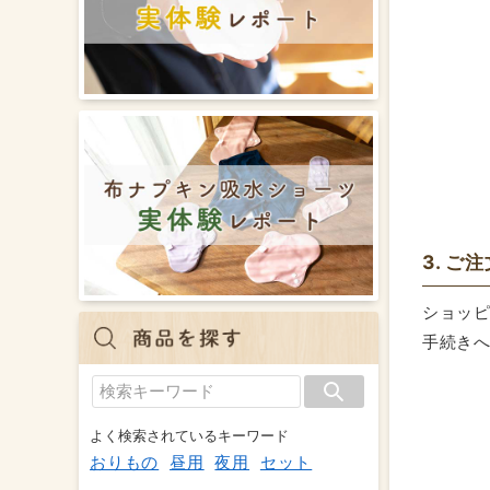
3. ご
ショッ
手続き
よく検索されているキーワード
おりもの
昼用
夜用
セット