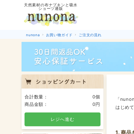
天然素材の布ナプキンと吸水
ショーツ通販
nunona
お買い物ガイド
ご注文の流れ
合計数量：
0個
「nun
商品金額：
0円
はじめ
レジへ進む
1. 商