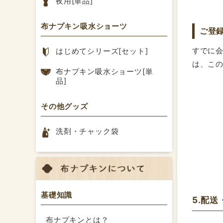
夜用[単品]
布ナプキン吸水ショーツ
ご登
すでに
はじめてシリーズ[セット]
は、こ
布ナプキン吸水ショーツ[単
品]
その他グッズ
洗剤・チャック袋
基礎知識
5.配
布ナプキンとは？