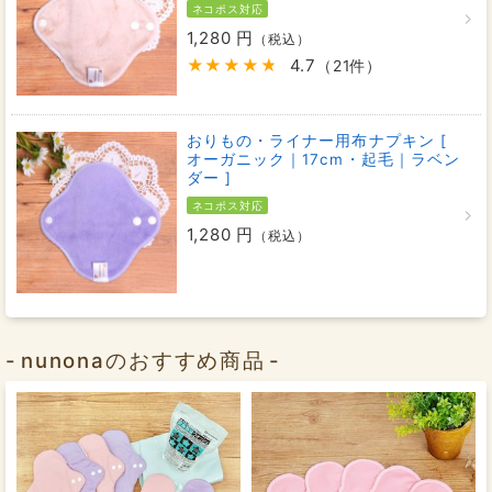
ネコポス対応
1,280 円
（税込）
4.7
（21件）
おりもの・ライナー用布ナプキン [
オーガニック｜17cm・起毛｜ラベン
ダー ]
ネコポス対応
1,280 円
（税込）
nunonaのおすすめ商品