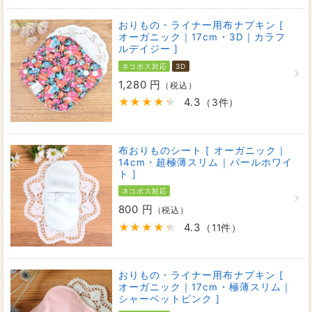
おりもの・ライナー用布ナプキン [
オーガニック｜17cm・3D｜カラフ
ルデイジー ]
ネコポス対応
3D
1,280 円
（税込）
4.3
（3件）
布おりものシート [ オーガニック｜
14cm・超極薄スリム｜パールホワイ
ト ]
ネコポス対応
800 円
（税込）
4.3
（11件）
おりもの・ライナー用布ナプキン [
オーガニック｜17cm・極薄スリム｜
シャーベットピンク ]