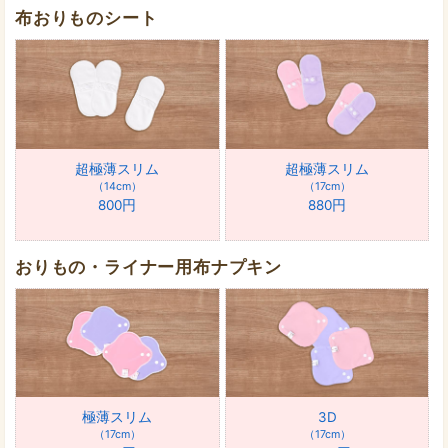
布おりものシート
超極薄スリム
超極薄スリム
14cm
17cm
800円
880円
おりもの・ライナー用布ナプキン
極薄スリム
3D
17cm
17cm