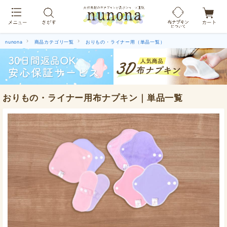
布ナプキン吸水ショーツ[単品]
nunona
商品カテゴリ一覧
おりもの・ライナー用（単品一覧）
おりもの・ライナー用布ナプキン｜単品一覧