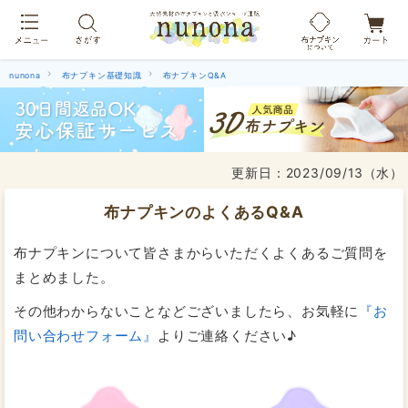
布ナプキン吸水ショーツ[単品]
nunona
布ナプキン基礎知識
布ナプキンQ&A
更新日：
2023/09/13（水）
布ナプキンのよくあるQ&A
布ナプキンについて皆さまからいただくよくあるご質問を
まとめました。
その他わからないことなどございましたら、お気軽に
『お
問い合わせフォーム』
よりご連絡ください♪