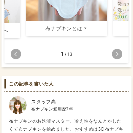
布ナプキンとは？
まへ
1
/
13
この記事を書いた人
スタッフ高
布ナプキン愛用歴7年
布ナプキンのお洗濯マスター。冷え性をなんとかした
くて布ナプキンを始めました。おすすめは3D布ナプキ