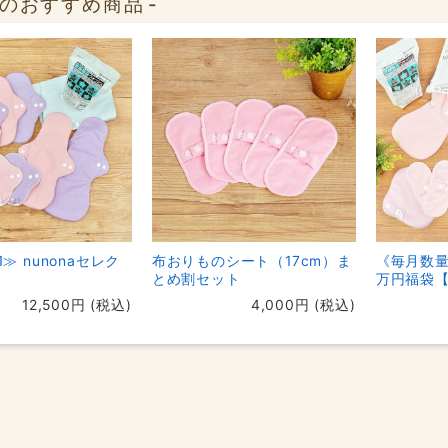
naのおすすめ商品
1≫ nunonaセレク
布おりものシート（17cm）ま
《毎月数量
とめ割セット
万円福袋【
12,500円 (税込)
4,000円 (税込)