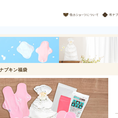
ナプキン福袋