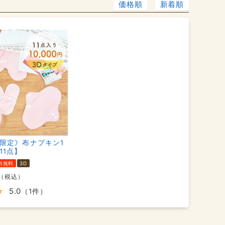
価格順
新着順
限定》布ナプキン1
11点】
料無料
3D
（税込）
5.0
（1件）