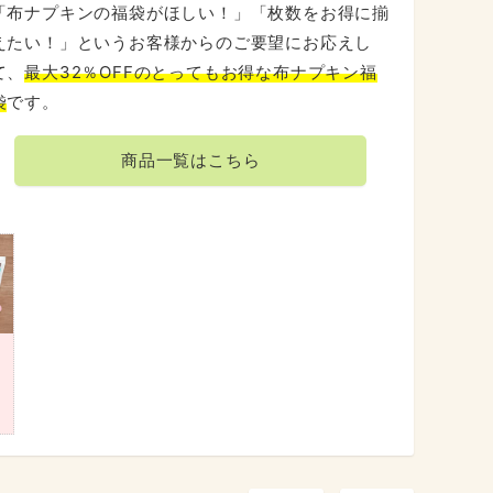
「布ナプキンの福袋がほしい！」「枚数をお得に揃
えたい！」というお客様からのご要望にお応えし
て、
最大32％OFFのとってもお得な布ナプキン福
袋
です。
商品一覧はこちら