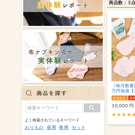
商品数：
3
《毎月数量
万円福袋【
数量限定
送
30,000 円
よく検索されているキーワード
おりもの
昼用
夜用
セット