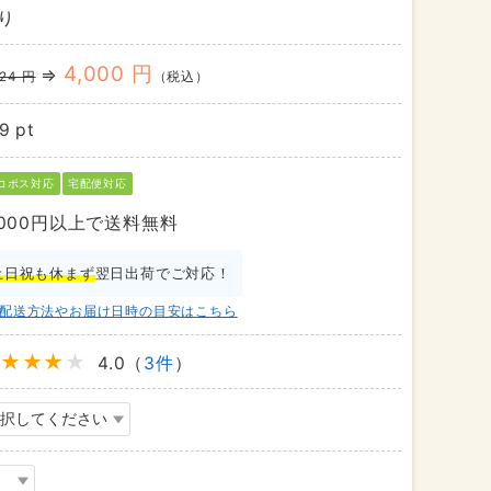
り
4,000 円
⇒
324 円
（税込）
9 pt
コポス対応
宅配便対応
,000円以上で送料無料
土日祝も休まず
翌日出荷でご対応！
配送方法やお届け日時の目安はこちら
4.0（
3件
）