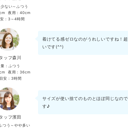
：少ない～ふつう
cm
夜用：40cm
安：3～4時間
着けてる感ゼロなのがうれしいですね！超
いです(^^)
タッフ森川
血量：ふつう
cm
夜用：36cm
目安：3時間
サイズが使い捨てのものとほぼ同じなので
す♪
タッフ濱田
ふつう～やや多い