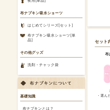
夜用[単品]
布ナプキン吸水ショーツ
おすす
はじめてシリーズ[セット]
妊娠中
布ナプキン吸水ショーツ[単
い心地
品]
セット
の方が
その他グッズ
布
洗剤・チャック袋
選ん
基礎知識
布ナプキンとは？