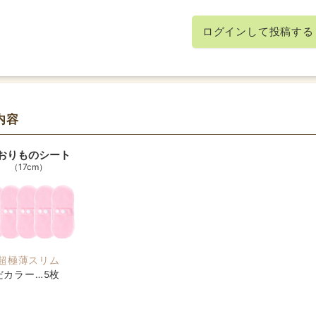
2023/07/05
投稿者：てつぶんさん
ログインして投稿する
★★★★★
おすすめレベル：
めです
です。市販のおりものシートではかぶれるようになってしまい
もとても良いです。ただ、洗ったあと乾きにくく、替えがなく
内容
言っているようにズレたりもしますが、かぶれに悩んでいたわ
おりものシート
17cm
超極薄スリム
だカラー…5枚