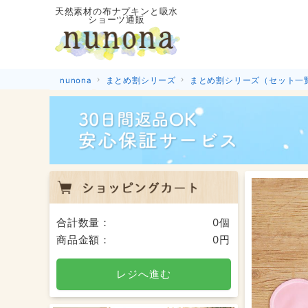
天然素材の布ナプキンと吸水
ショーツ通販
nunona
まとめ割シリーズ
まとめ割シリーズ（セット一
合計数量：
0個
商品金額：
0円
レジへ進む