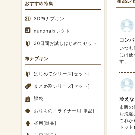
商品レ
おすすめ特集
3D布ナプキン
nunonaセレクト
コンパ
30日間お試しはじめてセット
いつも
には便
布ナプキン
す。
はじめてシリーズ[セット]
まとめ割シリーズ[セット]
福袋
冷えない
市販の
おりもの・ライナー用[単品]
お洗濯
これか
昼用[単品]
ドット