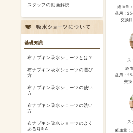
スタッフの動画解説
経血量
昼用：25
交換目
基礎知識
布ナプキン吸水ショーツとは？
ス
経
布ナプキン吸水ショーツの選び
方
昼用：25
交換
布ナプキン吸水ショーツの使い
方
布ナプキン吸水ショーツの洗い
方
ス
布ナプキン吸水ショーツのよく
あるQ＆A
経血量：