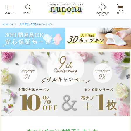
布ナプキン吸水ショーツ[単品]
nunona
9周年記念Wキャンペーン