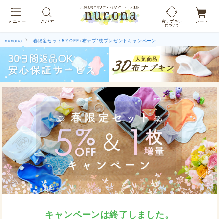
布ナプキン吸水ショーツ[単品]
nunona
春限定セット5％OFF+布ナプ1枚プレゼントキャンペーン
キャンペーンは終了しました。