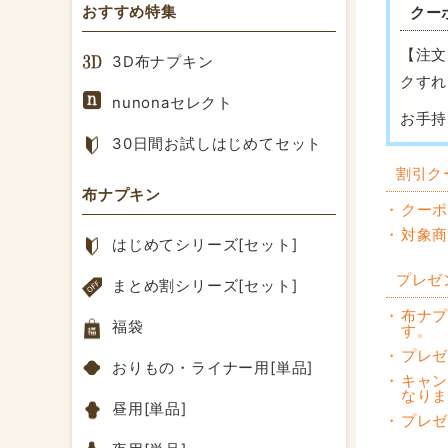
おすすめ特集
クー
【注文
3D布ナプキン
クすれ
nunonaセレクト
お手持
30日間お試しはじめてセット
割引ク
布ナプキン
クー
対象
はじめてシリーズ[セット]
プレゼ
まとめ割シリーズ[セット]
布ナ
福袋
す。
プレ
おりもの・ライナー用[単品]
キャ
なり
昼用[単品]
プレ