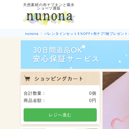
天然素材の布ナプキンと吸水
ショーツ通販
nunona
バレンタインセット5％OFF+布ナプ1枚プレゼン
合計数量：
0個
商品金額：
0円
レジへ進む