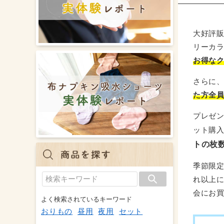
大好評
リーカ
お得な
さらに
た方全員
プレゼン
ット購入
トの枚
季節限定
れ以上
会にお
よく検索されているキーワード
おりもの
昼用
夜用
セット