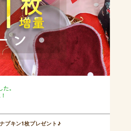
した。
に！
布ナプキン1枚プレゼント♪