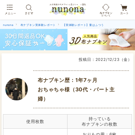
布ナプキン吸水ショーツ[単品]
nunona
布ナプキン実体験レポート
【実体験レポート】量はふつう
投稿日：
2022/12/23（金）
布ナプキン歴：1年7ヶ月
おちゃちゃ様（30代・パート主
婦）
持っている
使用枚数
布ナプキンの枚数
おりもの用：6枚