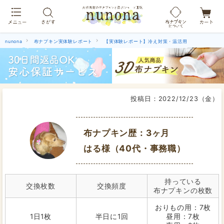
布ナプキン吸水ショーツ[単品]
nunona
布ナプキン実体験レポート
【実体験レポート】冷え対策・温活用
投稿日：
2022/12/23（金）
布ナプキン歴：3ヶ月
はる様（40代・事務職）
持っている
交換枚数
交換頻度
布ナプキンの枚数
おりもの用：7枚
1日1枚
半日に1回
昼用：7枚