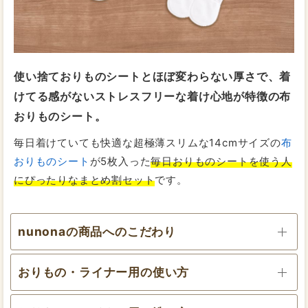
スタッフ濱田
経血量：ふつう～やや多い
昼用：25cm
使い捨ておりものシートとほぼ変わらない厚さで、着
夜用：33cm
交換目安：2～3時間
けてる感がないストレスフリーな着け心地が特徴の布
おりものシート。
毎日着けていても快適な超極薄スリムな14cmサイズの
布
おりものシート
が5枚入った
毎日おりものシートを使う人
にぴったりなまとめ割セット
です。
スタッフ高
経血量：多い
昼用：25cm
夜用：36cm
交換目安：1～2時間
nunonaの商品へのこだわり
おりもの・ライナー用の使い方
nunonaの3Dタイプは吸収力抜群！