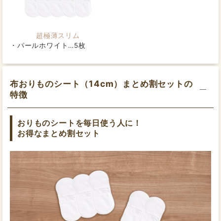
超極薄スリム
パールホワイト…5枚
スタッフ渡辺
素材
経血量：少ない～ふつう
昼用：25cm
布おりものシート（14cm）まとめ割セットの
肌面
夜用：40cm
交換目安：3～4時間
特徴
オーガニックコットン100％
サイズ
おりものシートを毎日使う人に！
お得なまとめ割セット
布おりものシート（14cm）
縦幅14cm / 吸収体横幅6.5～7.5cm（最長部分で計測）
スタッフ森川
経血量：ふつう
昼用：25cm
夜用：36cm
交換目安：3時間