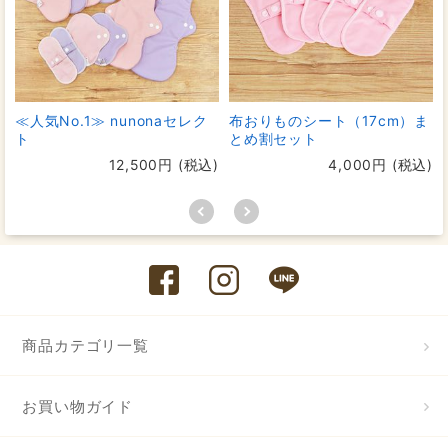
≪人気No.1≫ nunonaセレク
布おりものシート（17cm）ま
ト
とめ割セット
12,500円 (税込)
4,000円 (税込)
湿気は逃すのに水は
nunonaではすべての布ナプキンに
逃さない特別な「透湿防水布」を採用しています。
この漏れにくくムレにくい「透湿防水布」によって、防
商品カテゴリ一覧
水布の役割を果たし通常の布ナプキンよりもしっかり漏
れを防ぐのに、
湿気がこもらないので通気性がよくムレ
お買い物ガイド
にくい
のが特徴です。