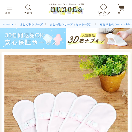
布ナプキン吸水ショーツ[単品]
nunona
まとめ割シリーズ
まとめ割シリーズ（セット一覧）
布おりものシート（14