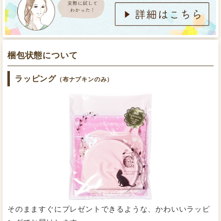
また、パカッと開く立体構造という特徴から、洗い方も
下着側の布ナプキンの羽部分をクロッチにくるっと巻
通常のノーマル布ナプキンとは異なり、
吸収面をひっく
き付けます。
り返して表裏両面からもみ洗い
をすることができるの
梱包状態について
で、面倒に思われがちなお洗濯も簡単！
すすいだ後、お洗濯ネットに入れて洗濯機で回しても
OKです。
ラッピング
（布ナプキンのみ）
世界基準認証オーガニックコットン糸を使用
巻き付けた羽根のボタンを止めます。
形を整えて風通しのいいところで干します。
そのまますぐにプレゼントできるような、かわいいラッピ