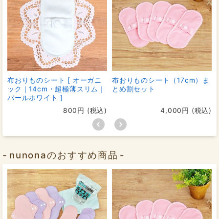
布おりものシート [ オーガニ
布おりものシート（17cm）ま
ック｜14cm・超極薄スリム｜
とめ割セット
パールホワイト ]
800円 (税込)
4,000円 (税込)
「小さいと漏れが不安」「ふとしたときに下着を汚して
すべて市販の紙
しまう」というお客様の声にお応えして
ナプキンより幅広設計でお作りしています。
nunonaのおすすめ商品
布ナプキン本体だけでなく
吸収体部分も広い
ので、座り
仕事でよくある前後漏れや、寝返りによる伝え漏れな
ど、ドバっと出たときもしっかり吸収してくれます。
漏れないのにムレない