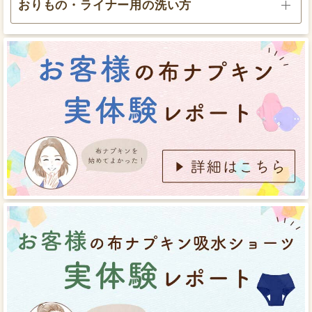
おりもの・ライナー用の洗い方
クロッチ部分が広くフィット感のある下着を使いま
す。お手持ちの生理用ショーツでOKです。
使用後は肌面を内側に折りたたんで、ジップロックの
ような密閉できる袋等に入れておきます。
吸収面が2つに分かれた立体構造が特徴の洗いやすく
白いふわふわしている面（肌面）を上にして下着のク
乾きやすいnunonaのオリジナル布ナプキン。
布ナプ
ロッチ部分に乗せます。
キンのお洗濯の手間を少しでもなくしたい！という想い
持ち帰ったおりもの・ライナー用布ナプキンをぬるま
から開発された、業界初めくって洗える3D立体構造布ナ
湯でもみ洗いをしてよくすすぎます。
プキンです。
検証実験の結果、
吸収力は約1.2倍！
立体構造でお肌にフ
ィットする設計から、横漏れをしっかりガードし多い日
でも安心してお過ごしいただけます。