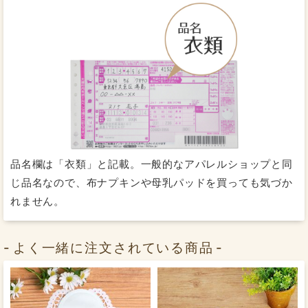
nunonaのオーガニック布ナプキンは、コットン独自のふ
洗ってもやわらかい肌面が続
んわりとした着け心地で、
品名欄は「衣類」と記載。一般的なアパレルショップと同
くのが特徴です。
じ品名なので、布ナプキンや母乳パッドを買っても気づか
また、ふわふわした肌面がまるで洋服を重ね着している
れません。
ように子宮を包み込むので、
ふんわりとした温かさ
が続
いてくれます。
よく一緒に注文されている商品
幅広設計で漏れをガード