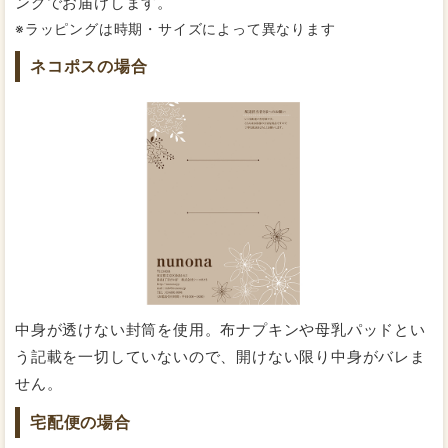
ングでお届けします。
※ラッピングは時期・サイズによって異なります
ネコポスの場合
直接デリケートなお肌に当たるからこそ、本当に安心で
布ナプキンに使用す
きる素材を使いたいという想いから
るオーガニック素材に特別なこだわりを持っていま
す。
地球環境や社会に配慮した「サステナブルな社会」への
取り組みに賛同し、オーガニックであることだけではな
く、環境的・社会的に配慮した
世界基準認証のオーガニ
ックコットン糸
を採用しています。
中身が透けない封筒を使用。布ナプキンや母乳パッドとい
ふわふわで気持ちのいい着け心地
う記載を一切していないので、開けない限り中身がバレま
せん。
宅配便の場合