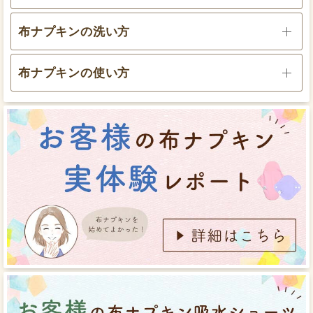
布ナプキンの洗い方
世界基準GOTS認定オーガニックコットンを使用
布ナプキンの使い方
使用前は折りたたんでポーチに入れて。使用後は折り
たたんで、ジップロックのような密閉できる容器に入
れておきます。
股部分が広くてフィット感のある下着を使います。
直接肌に着けるので安心できる素材を使いたいという想
いから、生地にはとことんこだわりました。肌面には
使用後交換する時に、汚れた部分にアルカリウォッシ
白いふわふわしている面を上にして下着の股部分に乗
GOTS認証の生地のみを使用しています。
ュを溶かした水をかけておくと、汚れが落ちやすくな
せます。
ります。
ふわふわで気持ちのいい着け心地