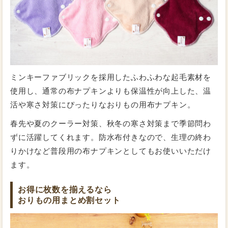
昼用：22cm
夜用：33~36cm
交換目安：2～3時間
ミンキーファブリックを採用したふわふわな起毛素材を
使用し、通常の布ナプキンよりも保温性が向上した、温
活や寒さ対策にぴったりなおりもの用布ナプキン。
量が多いスタッフK
【紙ナプキンの場合】
春先や夏のクーラー対策、秋冬の寒さ対策まで季節問わ
昼用：25cm
夜用：40cm
交換目安：1.5～2時間
ずに活躍してくれます。防水布付きなので、生理の終わ
りかけなど普段用の布ナプキンとしてもお使いいただけ
ます。
お得に枚数を揃えるなら
おりもの用まとめ割セット