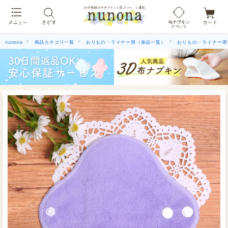
布ナプキン吸水ショーツ[単品]
nunona
商品カテゴリ一覧
おりもの・ライナー用（単品一覧）
おりもの・ライナー用