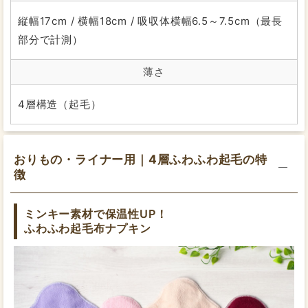
縦幅17cm / 横幅18cm / 吸収体横幅6.5～7.5cm（最長
部分で計測）
薄さ
4層構造（起毛）
量がふつうのスタッフM
【紙ナプキンの場合】
おりもの・ライナー用｜4層ふわふわ起毛の特
昼用：21～25cm
夜用：40cm
徴
交換目安：1.5～2時間
ミンキー素材で保温性UP！
ふわふわ起毛布ナプキン
量が少ないスタッフW
【紙ナプキンの場合】