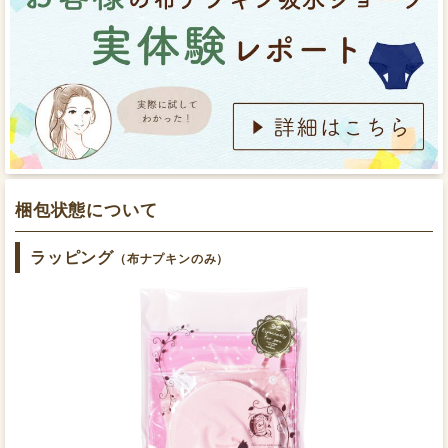
反対側の布ナプキンの羽部分をボタンで止めたら下着
持ち帰った布ナプキンをぬるま湯でもみ洗いして、ア
を着けます。
ルカリウォッシュを溶かした水に半日ほど浸け置きま
す。
梱包状態について
肌面のオーガニックコットン生地は、ネルのような少し
ラッピング
（布ナプキンのみ）
起毛のある素材でずっと触れていたくなるほど柔らかく
ふわふわです。触れるとほんのりと温かく感じられま
す。
もっと詳しく知りたい方はこちら
浸け置きで汚れが落ちた布ナプキンをそのまま干す
幅広設計で漏れにくく安心
か、洗濯機で洗ってから干せば、使用後のお手入れは
完了です。