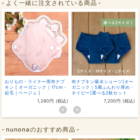
よく一緒に注文されている商品
おりもの・ライナー用布ナプ
布ナプキン吸水ショーツ[オー
キン [ オーガニック｜17cm・
ガニック｜5層ふんわり厚め・
起毛｜ベージュ ]
ネイビー]選べる2枚セット
1,280円 (税込)
7,200円 (税込)
nunonaのおすすめ商品