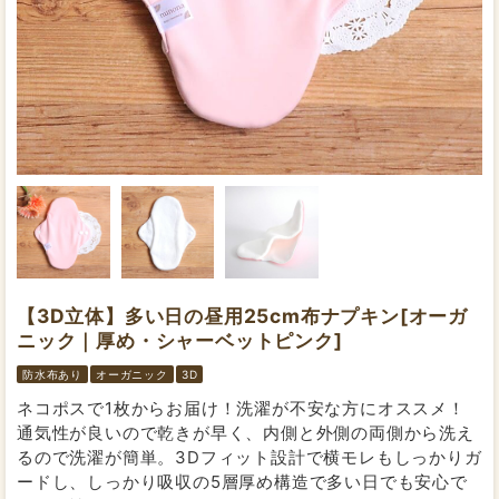
【3D立体】多い日の昼用25cm布ナプキン[オーガ
ニック｜厚め・シャーベットピンク]
防水布あり
オーガニック
3D
ネコポスで1枚からお届け！洗濯が不安な方にオススメ！
通気性が良いので乾きが早く、内側と外側の両側から洗え
るので洗濯が簡単。3Dフィット設計で横モレもしっかりガ
ードし、しっかり吸収の5層厚め構造で多い日でも安心で