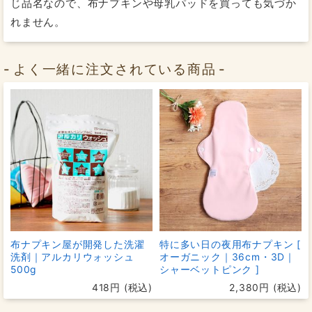
じ品名なので、布ナプキンや母乳パッドを買っても気づか
安心感があります。
れません。
手洗いも2枚分かれているのでとても洗いやすく、また乾
きやすいです。
よく一緒に注文されている商品
2019/09/02
投稿者：citrus mamaさん
★★★★★
おすすめレベル：
洗うと少し縮みます
まとめ割についてきたプレゼントでした。
てっきりプレゼントは4層の方だと思っていたので、5層
の方が届いてすごく嬉しかったです！
まだ自宅でしか使ったことがないのですが、もれずに過
ごせました。ナプキンの厚みも気にならなかったです。
１つ気になったの洗濯したらちょっと縮んだこと。
25㎝が23㎝になりました。
布ナプキン屋が開発した洗濯
特に多い日の夜用布ナプキン [
洗剤｜アルカリウォッシュ
オーガニック｜36cm・3D｜
コットンだから縮むのが普通なんだと思いますが、微妙
500g
シャーベットピンク ]
なサイズ
418円 (税込)
2,380円 (税込)
が気になる人は23㎝だと思っておいた方がいいと思いま
す。