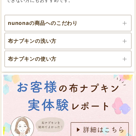
できない方にもおすすめです。
尿もれに
尿もれパッドとしてお試しに普通用と量多め用と両方買
nunonaの商品へのこだわり
いました。
量が多いのは暑苦しいかなと思ってましたが気になりま
せん。
布ナプキンの洗い方
世界基準GOTS認定オーガニックコットンを使用
尿もれと言っても産後クシャミしたら少し漏れるという
程度なのでとりあえずは普通の量用で良いかなとは思い
布ナプキンの使い方
使用前は折りたたんでポーチに入れて。使用後は折り
ますが交互につかってます。
肌触りが良いので年中使えます。
たたんで、ジップロックのような密閉できる容器に入
れておきます。
股部分が広くてフィット感のある下着を使います。
2020/10/14
投稿者：メープルさん
★★★★☆
おすすめレベル：
ふわふわ!
素早い発送で商品にも満足しています。
布ナプキンは初めてだけど今後もお世話になると思いま
直接肌に着けるので安心できる素材を使いたいという想
す。
いから、生地にはとことんこだわりました。肌面には
身近な人にも勧めたいです。
使用後交換する時に、汚れた部分にアルカリウォッシ
白いふわふわしている面を上にして下着の股部分に乗