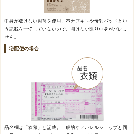
2020/03/23
投稿者：カサコさん
★★★★☆
おすすめレベル：
シャーベットピンクがお洗濯のたびにかわいい
中身が透けない封筒を使用。布ナプキンや母乳パッドとい
う記載を一切していないので、開けない限り中身がバレま
肌触りが優しいです。使い捨てナプキンを使用していた
時のイヤなニオイがなくなったのが驚きです。
せん。
縫製がしっかりしているし立体構造のおかげでお洗濯し
宅配便の場合
やすいのですが、厚みがある分乾くのに時間がかかりま
すね。
湿気は逃すのに水は逃さない特別な透湿防水布を採用し
日の当たる場所での室内干ししてます。
ています。ムレにくいので快適に過ごすことができま
現在３月の乾燥の季節にこれだと、梅雨の頃どうなるの
かな。ちょっと気になります。
す。
もっと詳しく知りたい方はこちら
2020/03/19
投稿者：atamaさん
★★★★☆
おすすめレベル：
良いです
あたたかいし、つけていて心地よいです。
3Dなので分厚く、タイトな服だと形が見えてしまうの
品名欄は「衣類」と記載。一般的なアパレルショップと同
で、着る服は選びますが、しっかり吸収してくれるので