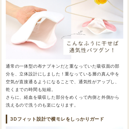
古くなった布ナプキンがあったので買い換えのために購
入しました 。 やっぱり何度手にとっても ふわふわ感に
は嬉しいきもちになります 。温かく守られている感じな
ので、これからも大切に使っていきたい品物です
量が少ないスタッフW
【紙ナプキンの場合】
昼用：22cm
夜用：33～36cm
2021/12/18
投稿者：さゆりさん
交換目安：2時間～3時間
★★★★★
おすすめレベル：
温かく心地良い
古くなった布ナプキンを新しい布ナプキンにしたいなと
通常の一体型の布ナプキンだと重なっていた吸収面の部
思い購入しました。
分を、立体設計にしました！重なっている層の真ん中を
手に取るとやっぱりふわふわした肌触りで温かく優しい
空気が直接通るようになることで、通気性がアップし、
気持ちになります。
生理の時も痛みが少なくなり、守られている感覚がある
乾くまでの時間も短縮。
量が多いスタッフK
ので、これからも身に付けていたいです。
さらに、経血を吸収した部分をめくって内側と外側から
【紙ナプキンの場合】
洗えるので洗うのも楽になります。
昼用：25cm
夜用：40cm
交換目安：1.5時間～2時間
2021/04/07
投稿者：みなとさん
3Dフィット設計で横モレをしっかりガード
★★★★★
おすすめレベル：