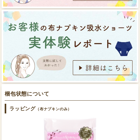
もう少し料金が安ければより手に取りやすいと思いまし
GOTS認証の生地のみを使用しています。
ュを溶かした水をかけておくと、汚れが落ちやすくな
せます。
た。
ります。
ふわふわな肌触りと伝い漏れなどの安心感が抜群です。
ふわふわで気持ちのいい着け心地
ありがとうございました。
2020/05/30
投稿者：りすこさん
★★★★☆
おすすめレベル：
体があたたかいです。
反対側の布ナプキンの羽部分をボタンで止めたら下着
つけていると、使い捨てナプキンにはない暖かさがあり
持ち帰った布ナプキンをぬるま湯でもみ洗いして、ア
を着けます。
ます。冬に冷え性の人にはいいかもです。
ルカリウォッシュを溶かした水に半日ほど浸け置きま
洗濯もしやすいです。つけ置きもしておけば、ある程度
す。
は落ちます。乾きも思っていたよりはやいです。今のと
梱包状態について
ころ洗うのも面倒ではないので、これからも使っていこ
肌面のオーガニックコットン生地は、ネルのような少し
うと思います。
ラッピング
（布ナプキンのみ）
起毛のある素材でずっと触れていたくなるほど柔らかく
ふわふわです。触れるとほんのりと温かく感じられま
2020/05/28
投稿者：オレンジのくまさん
す。
★★★★★
おすすめレベル：
もっと詳しく知りたい方はこちら
浸け置きで汚れが落ちた布ナプキンをそのまま干す