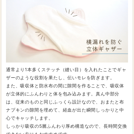
冷え知らず！
布ナプキンにしてから、冷えやムレ、においが気になら
なくなりました。つけ心地もふんわり気持ちいいです。
生理の負担が軽くなりました。この商品以外にも、軽い
日用など他の商品も試して、少しずつ布ナプキンの割合
を増やしていきたいと思います。
2020/12/20
投稿者：ゆったんさん
★★★★★
おすすめレベル：
通常より1本多くステッチ（縫い目）を入れたことでギャ
凄く良かった
ザーのような役割を果たし、伝いモレを防ぎます。
生理痛が酷くて量も多かったのですが、布ナプキンに替
また、吸収体と防水布の間に隙間を作ることで、吸収体
えてから量も減り暖かいので生理痛も和らぎました。
が立体的にふんわりと体を包み込みます。真ん中部分
匂いも気にならなくなり、びっくりです。
デザインや、色も可愛いのばかりで買う時はかなり迷い
は、従来のものと同じふっくら設計なので、おまたと布
ます！
ナプキンの隙間を埋めて、経血が出た瞬間しっかりと中
心でキャッチします。
しっかり吸収の5層ふんわり厚め構造なので、長時間交換
2020/11/11
投稿者：すさん
★★★★★
おすすめレベル：