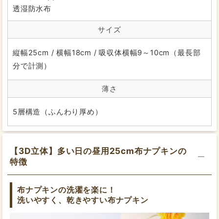
購入させてもらいました！
透湿防水布
これからも大切に使っていきます。
サイズ
2022/02/11
投稿者：りすこさん
縦幅25cm / 横幅18cm / 吸収体横幅9～10cm（最長部
★★★★★
おすすめレベル：
分で計測）
良い☆
薄さ
もともと使い捨てナプキンが環境に悪いので、何度も使
えるものを探していました。こちらのナプキンはオーガ
5層構造（ふんわり厚め）
ニックだし、何回も洗って使える点がよくて購入しまし
た。実際使用してみると、何度も洗って使えるのはもち
量がふつうのスタッフM
ろんよいですが、あてると暖かい感じがよくて、使い心
地もよかったです。また購入したいです
【紙ナプキンの場合】
【3D立体】多い日の昼用25cm布ナプキンの
昼用：21～25cm
夜用：40cm
特徴
交換目安：1.5～2時間
2022/01/20
投稿者：さゆりさん
★★★★★
おすすめレベル：
布ナプキンの洗濯を楽に！
洗いやすく、乾きやすい布ナプキン
優しさに包まれて