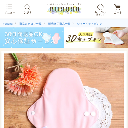
布ナプキン吸水ショーツ[単品]
nunona
商品カテゴリ一覧
販売終了商品一覧
シャーベットピンク