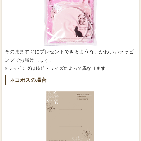
幅広設計で漏れにくく安心
安心感があります。
か、洗濯機で洗ってから干せば、使用後のお手入れは
３D立体は、安心感があってとてもいいと思います。形も
完了です。
サイズも、ちょうどいい感じです。布ナプキンにしてか
ら、そのあたたかい感じが心地よく、生理が来ても前の
ようなイヤな気分になりません。これからも使っていき
たいと思います。
そのまますぐにプレゼントできるような、かわいいラッピ
ングでお届けします。
2020/04/01
投稿者：TANUさん
※ラッピングは時期・サイズによって異なります
★★★★★
おすすめレベル：
もっと詳しく知りたい方はこちら
ネコポスの場合
生理多めの人はこのサイズがオススメです
「漏れるのが不安」という声にお応えして、すべて紙ナ
使い捨てのナプキンでよく肌がかぶれることがありまし
たが、この布ナプキンはかぶれないです。
プキンよりも幅広にお作りしています。広くカバーして
ただ、夏は暑くなるので、どうなるか分かりませんが
くれるので漏れにくく安心です。
冬場は暖かくてとても重宝しています。
吸収力は抜群ですが、長時間付けていると洗濯するとき
通気性の良い防水布で、漏れないのにムレない！
に大変なので、3時間程度で替えるようにしています😌