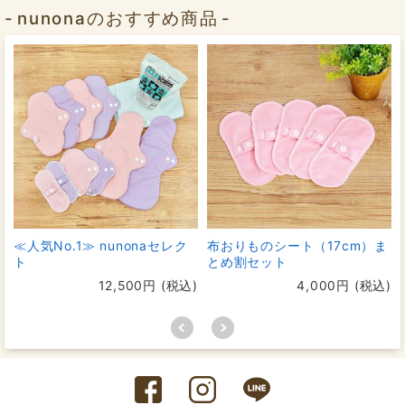
nunonaのおすすめ商品
2018/02/27
投稿者：yumiさん
★★★★☆
おすすめレベル：
ふわふわ３Ｄナプキン
こちらの会社のナプキンは幅広で作られているので、私
には昼用を夜用に使おうと思って、購入しました✨
実際に届いてみると、思った以上に大きく感じました
が、これなら漏れの心配もなく使えそうで夜も安心して
眠れますね！！
5層だけど、そこまで厚みは気にならない感じだし、立体
構造のおかげで、洗濯乾燥が楽そうです(*^^*)
≪人気No.1≫ nunonaセレク
布おりものシート（17cm）ま
ト
とめ割セット
12,500円 (税込)
4,000円 (税込)