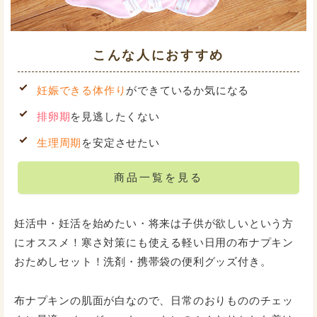
こんな人におすすめ
妊娠できる体作り
ができているか気になる
排卵期
を見逃したくない
生理周期
を安定させたい
商品一覧を見る
妊活中・妊活を始めたい・将来は子供が欲しいという方
17cm｜オーガニック
17cm｜オーガニック
にオススメ！寒さ対策にも使える軽い日用の布ナプキン
おためしセット！洗剤・携帯袋の便利グッズ付き。
布ナプキンの肌面が白なので、日常のおりもののチェッ