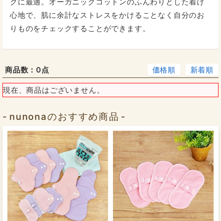
クに最適。オーガニックコットンのふんわりとした着け
3層極薄スリム…1枚
4層スリム…1枚
心地で、肌に余計なストレスをかけることなく自分のお
りものをチェックすることができます。
25cm｜オーガニック
商品数：
0点
価格順
新着順
現在、商品はございません。
4層ふつうの厚さ…1枚
50g…1個
nunonaのおすすめ商品
ローズピンク…1枚