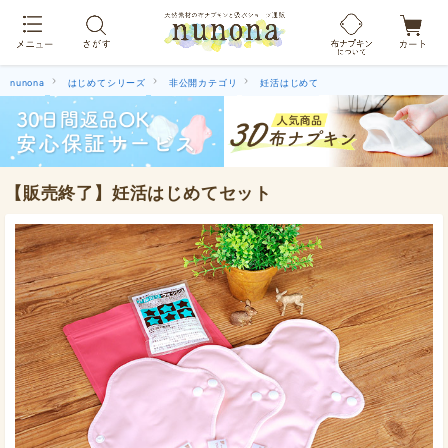
布ナプキン吸水ショーツ[単品]
nunona
はじめてシリーズ
非公開カテゴリ
妊活はじめて
【販売終了】妊活はじめてセット