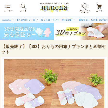
布ナプキン吸水ショーツ[単品]
nunona
まとめ割シリーズ
おりもの・ライナー用[全6種]
【3D】おりもの用（5枚or1
【販売終了】【3D】おりもの用布ナプキンまとめ割セ
ット