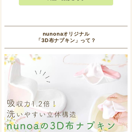
nunonaオリジナル
「3D布ナプキン」って？