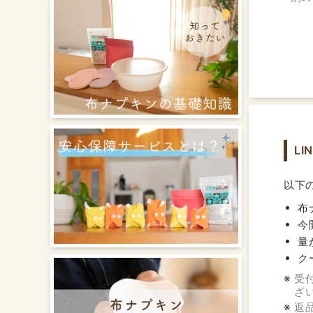
L
以下
布
今
量
ク
受
ざ
返