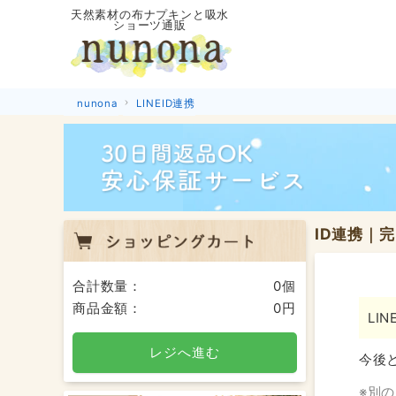
天然素材の布ナプキンと吸水
ショーツ通販
nunona
LINEID連携
ID連携｜
合計数量：
0個
商品金額：
0円
LI
レジへ進む
今後
※別