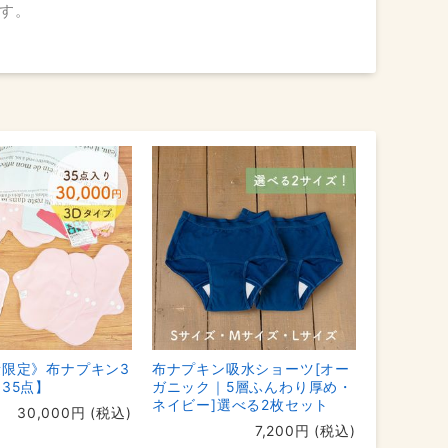
す。
限定》布ナプキン3
布ナプキン吸水ショーツ[オー
35点】
ガニック｜5層ふんわり厚め・
ネイビー]選べる2枚セット
30,000円 (税込)
7,200円 (税込)