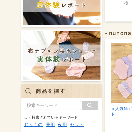
換
nuno
≪人気No.
ト
よく検索されているキーワード
おりもの
昼用
夜用
セット