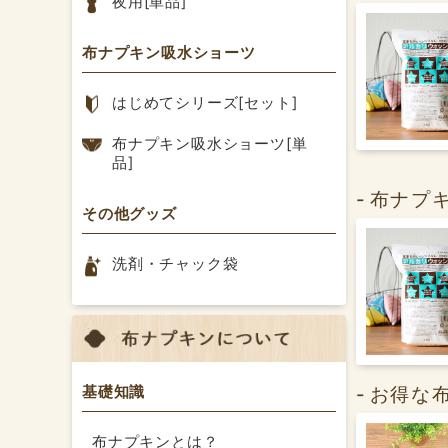
夜用[単品]
布ナプキン吸水ショーツ
はじめてシリーズ[セット]
布ナプキン吸水ショーツ[単
品]
布ナプ
その他グッズ
洗剤・チャック袋
基礎知識
お得な
布ナプキンとは？