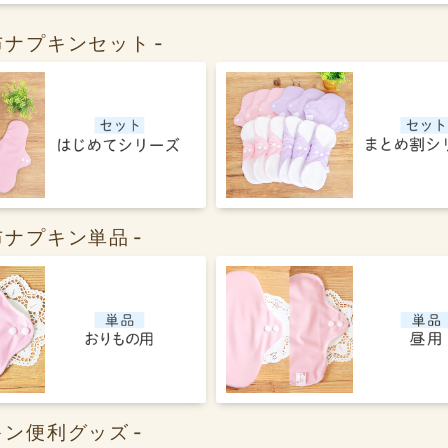
布ナプキンセット
布ナプキン単品
キン便利グッズ