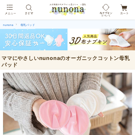
布ナプキン吸水ショーツ[単品]
nunona
母乳パッド
ママにやさしいnunonaのオーガニックコットン母乳
パッド