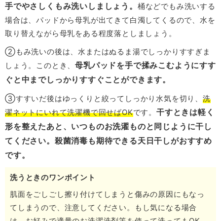
手でやさしくもみ洗いしましょう。
桶などでもみ洗いする
場合は、パッドから母乳が出てきて白濁してくるので、水を
取り替えながら母乳をある程度落としましょう。
②もみ洗いの後は、水またはぬるま湯でしっかりすすぎま
母乳パッドを手で揉みこむようにすす
しょう。このとき、
ぐと中までしっかりすすぐことができます。
③すすいだ後はゆっくりと絞ってしっかり水気を切り、
洗
干すときは軽く
濯ネットにいれて洗濯機で回せばOK
です。
形を整えたあと、いつものお洗濯ものと同じように干し
てください。殺菌消毒も期待できる天日干しがおすすめ
です。
洗うときのワンポイント
肌面をごしごし擦り付けてしまうと傷みの原因にもなっ
てしまうので、注意してください。もし気になる場合
は、お好みで適量のお洗濯洗剤等を使って洗ってもOK。