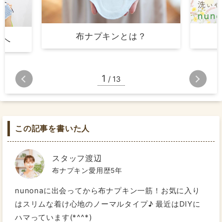
布ナプキンとは？
まへ
1
/
13
この記事を書いた人
スタッフ渡辺
布ナプキン愛用歴5年
nunonaに出会ってから布ナプキン一筋！お気に入り
はスリムな着け心地のノーマルタイプ♪ 最近はDIYに
ハマっています(*^^*)