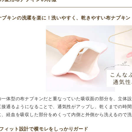
ト
Dナプキンセットのもの購入させて頂きました。今回2枚リピー
が、後月経カップも併用でナプキンが漏れることはないです。
ナプキンの洗濯を楽に！
洗いやすく、乾きやすい布ナプキン
うございます(^ー^)
の一体型の布ナプキンだと重なっていた吸収面の部分を、立体設
直接通るようになることで、通気性がアップし、乾くまでの時間
に、経血を吸収した部分をめくって内側と外側から洗えるので洗
Dフィット設計で横モレをしっかりガード