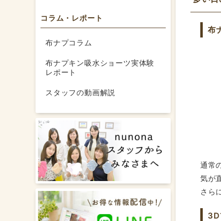
リピー
前回3
コラム・レポート
ません
布
りがと
布ナプコラム
布ナプキン吸水ショーツ実体験
レポート
スタッフの動画解説
通常
気が
さら
3