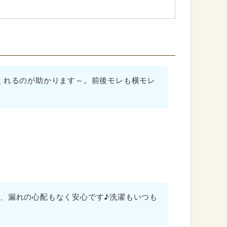
をつけると、身体がポカポカしてあたたまるの
って眠ることも。
くれるのが助かります～。前後モレも横モレ
たが、よくよく見るとオーガニックにこだわっ
、漏れの心配もなく安心です♪洗濯もいつも
、柔らかさにびっくりしました！