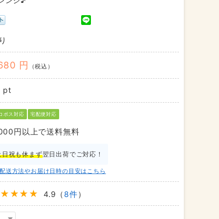
レンジ♪
り
,680 円
（税込）
 pt
コポス対応
宅配便対応
,000円以上で送料無料
土日祝も休まず
翌日出荷でご対応！
配送方法やお届け日時の目安はこちら
4.9（
8件
）