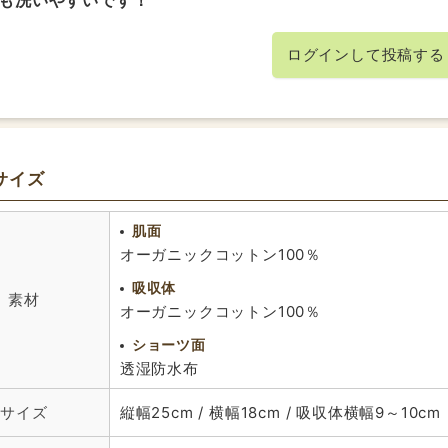
外側の布が二重になった作りですが、それぞれを押し洗いでき
キン専用のバケツに半日くらい浸けておきます。それだけで経
ログインして投稿する
とんど気になりません。
ンオレンジは、色も鮮やかでキレイ！気持ちが明るくなります
2022/02/05
投稿者：Yuさん
サイズ
★★★★★
おすすめレベル：
かく、漏れる心配無し！
肌面
日目、2日目の時に使っています。
オーガニックコットン100％
の量の経血を吸収します。このナプキンを使って経血が漏れた
吸収体
以前よりはあたたかく、腰の重だるさも感じなくなりました。
素材
も、上下の布の空間が空くように洗濯バサミでとめて乾かすと
オーガニックコットン100％
ショーツ面
透湿防水布
2021/03/12
投稿者：ミチコさん
★★★★★
おすすめレベル：
サイズ
縦幅25cm / 横幅18cm / 吸収体横幅9～1
間のときだけでなくても♪