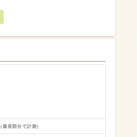
るので、意外にも洗いやすいです！
血がスルッと落ちます。洗った後の布の毛羽立
。
ことがありません！
乾きやすいです。
0cm（最長部分で計測）