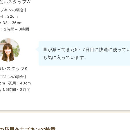
ン部分にしばらく手を当てているとほんわか温かいぬくもりを
ないスタッフW
かる気がしました。
ナプキンの場合】
ビットなオレンジが、ブルーな日の気持ちを持ち上げてくれる
用：22cm
タイプなので、洗濯後がちょっと乾きにくいかなと思いました
：33～36cm
5年生の娘用に買い足そうと思い、『どの色がいい？』と聞く
：2時間～3時間
量が減ってきた5～7日目に快適に使って
2020/07/15
投稿者：うぃんさん
も気に入っています。
★★★★★
おすすめレベル：
多いスタッフK
かいですね♡
の日に家で使用してみした。
ナプキンの場合】
なコメントであるように暖かさがあります。
cm
夜用：40cm
ない方ですが、ちょうど良い厚みで安心感もあるかなと思いま
1.5時間～2時間
継続して使用してみようと思いました！
2020/07/14
投稿者：白さん
★★★★★
おすすめレベル：
の昼用布ナプキンの特徴