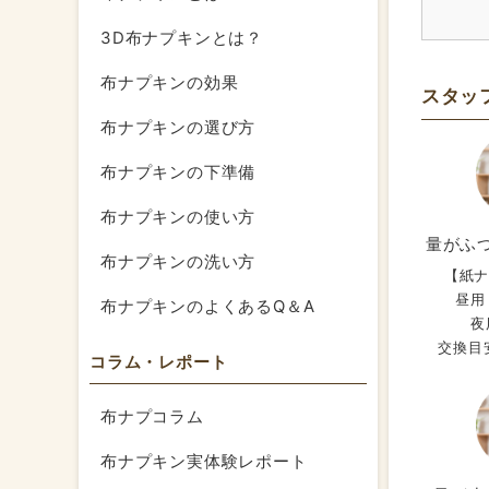
生理期
3D布ナプキンとは？
を実感
生理前
布ナプキンの効果
スタッ
布ナプキンの選び方
布ナプキンの下準備
オレン
布ナプキンの使い方
立体型
量がふ
オーガ
布ナプキンの洗い方
【紙
ている
昼用
オレン
布ナプキンのよくあるQ＆A
夜
交換目安
コラム・レポート
布ナプコラム
触り心
布ナプキン実体験レポート
布ナプ