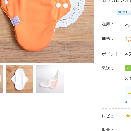
るマカロンオ
在庫：
あ
価格：
1
ポイント：
45
発送：
ネ
8
レビュー：
数量：