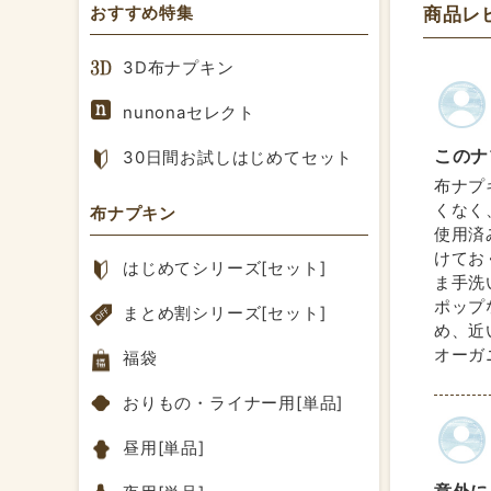
おすすめ特集
商品レ
3D布ナプキン
nunonaセレクト
このナ
30日間お試しはじめてセット
布ナプ
くなく
布ナプキン
使用済
けてお
はじめてシリーズ[セット]
ま手洗
ポップ
まとめ割シリーズ[セット]
め、近
オーガ
福袋
おりもの・ライナー用[単品]
昼用[単品]
意外に