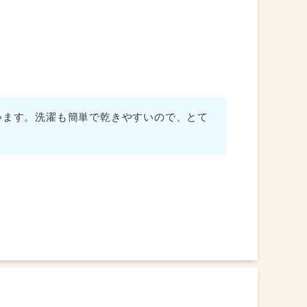
感じ、『布ナプキンが体を冷やさない』という
ようで、選んでよかったなと思います。
が、心地よさは◎です。
と、このオレンジをチョイス。親子で好きな色で
います。洗濯も簡単で乾きやすいので、とて
した。