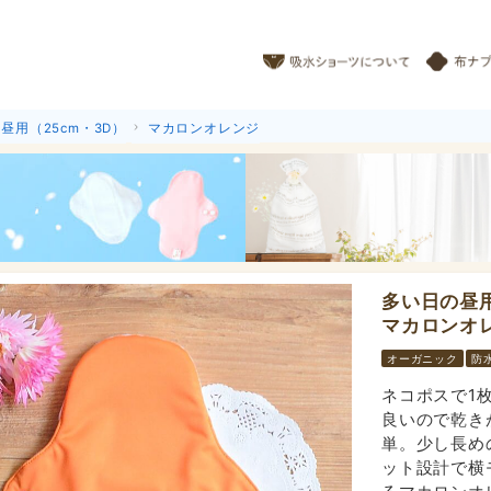
昼用（25cm・3D）
マカロンオレンジ
多い日の昼用
マカロンオレ
オーガニック
防
ネコポスで1
良いので乾き
単。少し長め
ット設計で横