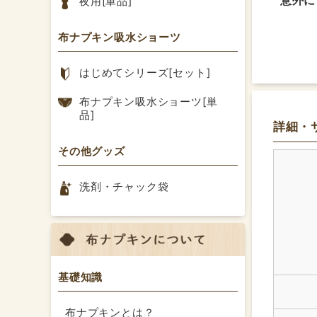
夜用[単品]
内側と
布ナプ
布ナプキン吸水ショーツ
ちもほ
マカロ
はじめてシリーズ[セット]
布ナプキン吸水ショーツ[単
品]
詳細・
その他グッズ
あたた
月経1
洗剤・チャック袋
かなり
お腹が
干す時
基礎知識
生理期
布ナプキンとは？