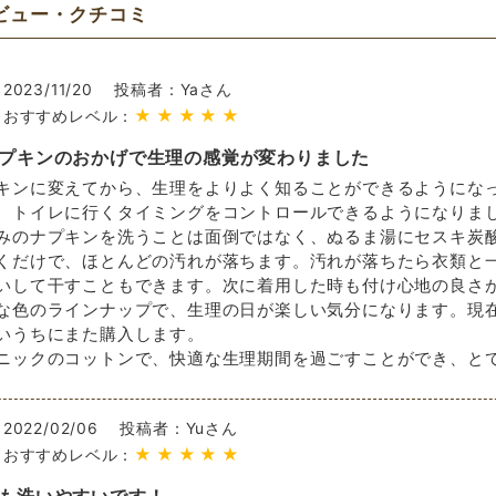
ビュー・クチコミ
2023/11/20
投稿者：Yaさん
★★★★★
おすすめレベル：
プキンのおかげで生理の感覚が変わりました
キンに変えてから、生理をよりよく知ることができるようにな
、トイレに行くタイミングをコントロールできるようになりま
みのナプキンを洗うことは面倒ではなく、ぬるま湯にセスキ炭
くだけで、ほとんどの汚れが落ちます。汚れが落ちたら衣類と
いして干すこともできます。次に着用した時も付け心地の良さ
な色のラインナップで、生理の日が楽しい気分になります。現
いうちにまた購入します。
ニックのコットンで、快適な生理期間を過ごすことができ、と
2022/02/06
投稿者：Yuさん
★★★★★
おすすめレベル：
も洗いやすいです！