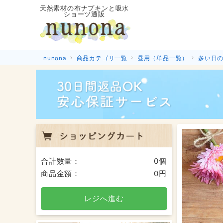
天然素材の布ナプキンと吸水
ショーツ通販
nunona
商品カテゴリ一覧
昼用（単品一覧）
多い日の
合計数量：
0個
商品金額：
0円
レジへ進む