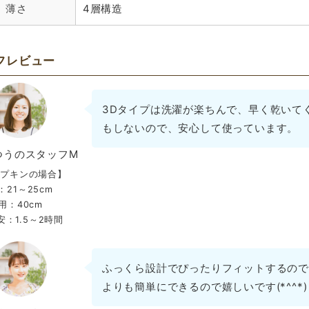
薄さ
4層構造
間のときだけでなくても、体が寒いと感じたときに布ナプキン
します。(おろしたては特に！)それでそのまま眠くなってしま
のイライラ期にも使えると思います✨
フレビュー
2021/03/12
投稿者：みちこさん
★★★★★
おすすめレベル：
3Dタイプは洗濯が楽ちんで、早く乾いて
ジ綺麗✨
もしないので、安心して使っています。
3Dのオレンジ♫
つうのスタッフM
ニックとかあんまり考えずにヌノナさんでは前から買ってまし
ナプキンの場合】
のだなと嬉しくなりました♪♫
：21～25cm
ジ色も綺麗でまた買いたいです♫
用：40cm
：1.5～2時間
2020/07/15
投稿者：せんさん
★★★★☆
おすすめレベル：
ふっくら設計でぴったりフィットするので
地の良さにびっくり！
よりも簡単にできるので嬉しいです(*^^*)
キンを初めて購入しましたが、コットン部分の触り心地の良さ