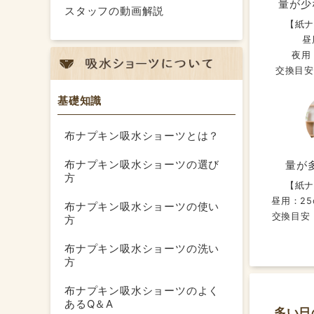
コット
量が少
スタッフの動画解説
のがわ
【紙
色もビ
昼
厚めの
夜用
小学校
交換目安
す。
基礎知識
布ナプキン吸水ショーツとは？
布ナプキン吸水ショーツの選び
量が
あった
方
お休み
【紙
他の方
昼用：25
布ナプキン吸水ショーツの使い
私は少
交換目安：
方
今後も
布ナプキン吸水ショーツの洗い
方
布ナプキン吸水ショーツのよく
あるQ＆A
多い日