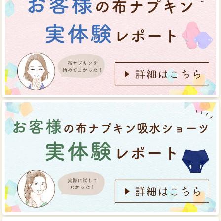
★★★★★
おすすめレベル：
梅雨に活躍しました♪
じめじめした梅雨対策に、あたらしく発売された３Dナプ
キンを購入しました。
直接肌に着けるので安心できる素材を使いたいという想
毎月の出血量は普通なので、生理１日から２日目でもこ
いから、生地にはとことんこだわりました。肌面には
の昼用で日中十分に対応できました。
使用後交換する時に、汚れた部分にアルカリウォッシ
白いふわふわしている面を上にして下着の股部分に乗
GOTS認証の生地のみを使用しています。
ュを溶かした水をかけておくと、汚れが落ちやすくな
せます。
なにより部屋干しで乾くのがうれしいです！
ります。
ふわふわで気持ちのいい着け心地
反対側の布ナプキンの羽部分をボタンで止めたら下着
持ち帰った布ナプキンをぬるま湯でもみ洗いして、ア
を着けます。
ルカリウォッシュを溶かした水に半日ほど浸け置きま