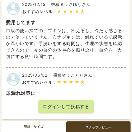
2025/12/15
投稿者：さゆりさん
★★★★★
おすすめレベル：
愛用してます
市販の使い捨てのナプキンは、冷えるし、冷たく感じる
ので使っていません。布ナプキンは、触れている肌感覚
が温かいです。手洗いをする時間は、生理の状態を確認
できるので、今の自分の体や心を振り返り、自分を゙大
切にする良い時間です。
2025/06/02
投稿者：ことりさん
★★★★★
おすすめレベル：
尿漏れ対策に
数年前にこちらで数枚布ナプキンを購入し、その後色々
ログインして投稿する
なお店の布ナプキンを試してきて、結局こちらに戻って
まいりました。
肌触り、吸収力、ズレなさ、漏れなさ、そして安心の
幅。1番です。nunonaさんのこだわりを感じます。
詳細・サイズ
スタッフレビュー