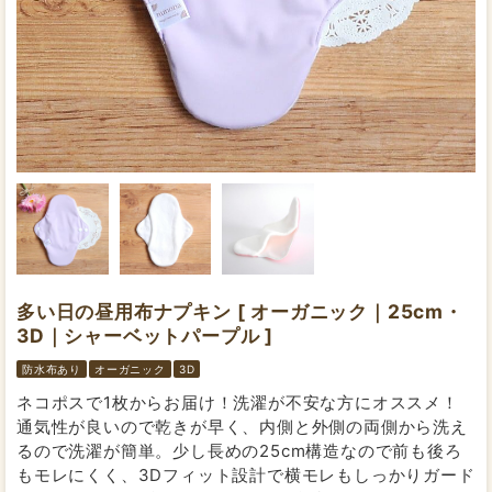
多い日の昼用布ナプキン [ オーガニック｜25cm・
3D｜シャーベットパープル ]
防水布あり
オーガニック
3D
ネコポスで1枚からお届け！洗濯が不安な方にオススメ！
通気性が良いので乾きが早く、内側と外側の両側から洗え
るので洗濯が簡単。少し長めの25cm構造なので前も後ろ
もモレにくく、3Dフィット設計で横モレもしっかりガード