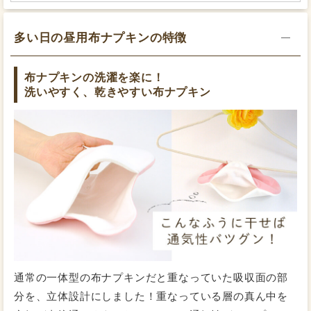
量がふつうのスタッフM
【紙ナプキンの場合】
多い日の昼用布ナプキンの特徴
2021/10/26
投稿者：ようさん
昼用：21～25cm
夜用：40cm
★★★★★
おすすめレベル：
交換目安：1.5～2時間
布ナプキンの洗濯を楽に！
ふわふわ
洗いやすく、乾きやすい布ナプキン
三回目の購入になります。漂白剤の使いすぎなのか生地
が硬くなってきたので再度購入に。何よりも洗濯がしや
すいのでずっとリピートしています。布ナプキンを使用
してから生理が楽になりました。洗うのが面倒ですが、
3Dタイプなのでしっかり汚れを落とせます。
量が少ないスタッフW
【紙ナプキンの場合】
2021/10/26
投稿者：たにさん
昼用：22cm
夜用：33～36cm
★★★★☆
おすすめレベル：
交換目安：2時間～3時間
洗いやすい
洗濯がしやすいのでリピートしています。布ナプキンを
通常の一体型の布ナプキンだと重なっていた吸収面の部
使用してからいろいろな不快感がなくなりました。洗う
分を、立体設計にしました！重なっている層の真ん中を
のが少し面倒ですが、だいぶ馴れました。3Dタイプなの