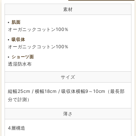
今回3Dが開発されたとのことで早速購入しました。フィ
ット感が良く安心感があります。
素材
私は尿漏れパッドの代わりに使用していますが、紙パッ
ドの不快感（かゆみ、むれ、汗でベタつくなど）から解
肌面
放されて快適に過ごせています。ありがとうございまし
オーガニックコットン100％
た。また利用させていただきます。
吸収体
できればショーツ、大きいサイズ3L.4Lなど開発していた
オーガニックコットン100％
だけたら嬉しいです。
ショーツ面
透湿防水布
2023/01/13
投稿者：かれんさん
★★★★★
おすすめレベル：
サイズ
ふわふわ
縦幅25cm / 横幅18cm / 吸収体横幅9～10cm（最長部
ふわふわしててあったかいです。今までからだを冷やし
分で計測）
ていたことが分かりました。不安だったので、生理の終
わりかけで試してみました。
薄さ
３D構造も納得の洗いやすさ。洗剤は専用のものを使った
方がよさそうです。３Dじゃない方は使ったことがありま
せんが、断然３Dだと思います！すべての女性におすすめ
4層構造
します！