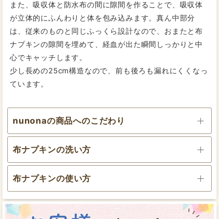
また、吸収体と防水布の間に隙間を作ることで、吸収体
おりものシートとしては厚いですが尿もれパッド兼用と
が立体的にふんわりと体を包み込みます。真ん中部分
しては安心も出来ます。
経済的ですし何より肌に優しいので毎日使っても肌荒れ
は、従来のものと同じふっくら設計なので、おまたと布
には無縁です。
ナプキンの隙間を埋めて、経血が出た瞬間しっかりと中
もっと早く使っていれば良かった。
心でキャッチします。
少し長めの25cm構造なので、前も後ろも漏れにくくなっ
2020/07/14
投稿者：あやさん
ています。
★★★★★
おすすめレベル：
柔らかさと温かさが好きです
nunonaの商品へのこだわり
他社の物やハンドメイドの物など数種類布ナプキンを持
っていますが、これが一番肌あたりが良く柔らか、温か
く感じています。肌が弱い私には一番合っている気がし
布ナプキンの洗い方
世界基準GOTS認定オーガニックコットンを使用
ます。
また3D立体はお洗濯がしやすいのもいいと思います。
布ナプキンの使い方
洗い替えで追加購入も考えてます。
使用前は折りたたんでポーチに入れて。使用後は折り
たたんで、ジップロックのような密閉できる容器に入
れておきます。
股部分が広くてフィット感のある下着を使います。
2017/09/07
投稿者：cocoさん