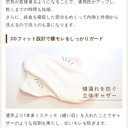
で以前利用していた他社の布ナプキンよりもだいぶ洗い
空気が直接通るようになることで、通気性がアップし、
やすく助かっております。
乾くまでの時間も短縮。
量が多いスタッフK
さらに、経血を吸収した部分をめくって内側と外側から
洗えるので洗うのも楽になります。
【紙ナプキンの場合】
2021/02/28
投稿者：さくさくぱんださん
昼用：25cm
夜用：40cm
★★★★☆
おすすめレベル：
交換目安：1.5時間～2時間
3Dフィット設計で横モレをしっかりガード
肌触りが良い
今までは家で使うために布ナプキンを使っていました
が、今回初めて外出時にも使うように購入しました。ず
れたり当たったりすることもなく、紙のナプキンと同じ
ように使えます。柔らかく、紙ナプキンと違ってあたた
かいところが気に入っています。小さくたためないの
で、収納をどうしようかは悩みどころです。
2020/11/05
投稿者：すさん
★★★★★
おすすめレベル：
通常より1本多くステッチ（縫い目）を入れたことでギャ
尿もれに
ザーのような役割を果たし、伝いモレを防ぎます。
オリモノ及び尿もれパッドとして使用しています。