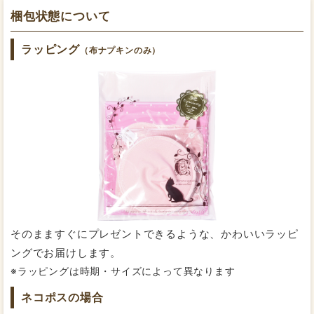
す。
梱包状態について
肌面のオーガニックコットン生地は、ネルのような少し
ラッピング
（布ナプキンのみ）
起毛のある素材でずっと触れていたくなるほど柔らかく
ふわふわです。触れるとほんのりと温かく感じられま
す。
もっと詳しく知りたい方はこちら
浸け置きで汚れが落ちた布ナプキンをそのまま干す
幅広設計で漏れにくく安心
か、洗濯機で洗ってから干せば、使用後のお手入れは
完了です。
そのまますぐにプレゼントできるような、かわいいラッピ
ングでお届けします。
※ラッピングは時期・サイズによって異なります
もっと詳しく知りたい方はこちら
ネコポスの場合