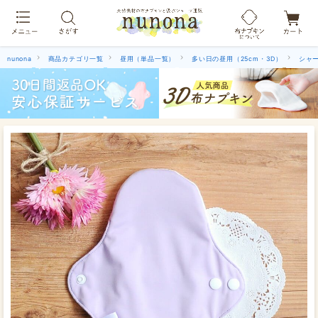
布ナプキン吸水ショーツ[単品]
nunona
商品カテゴリ一覧
昼用（単品一覧）
多い日の昼用（25cm・3D）
シャ