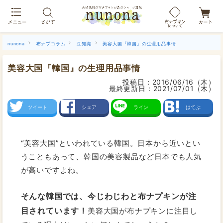
布ナプキン吸水ショーツ[単品]
nunona
布ナプコラム
豆知識
美容大国『韓国』の生理用品事情
美容大国『韓国』の生理用品事情
投稿日：
2016/06/16（木）
最終更新日：
2021/07/01（木）
ツイート
シェア
ライン
はてぶ
“美容大国”といわれている韓国。日本から近いとい
うこともあって、韓国の美容製品など日本でも人気
が高いですよね。
そんな韓国では、今じわじわと布ナプキンが注
目されています！
美容大国が布ナプキンに注目し