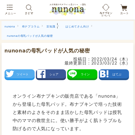
布ナプキン吸水ショーツ[単品]
|
nunona
布ナプコラム
豆知識
はじめてさん向け
nunonaの母乳パッドが人気の秘密
nunonaの母乳パッドが人気の秘密
投稿日：
2022/03/24（木）
最終更新日：
2023/03/22（水）
ツイート
シェア
ライン
はてぶ
オンライン布ナプキンの販売店である「nunona」
から登場した母乳パッド。布ナプキンで培った技術
と素材のよさをそのまま活かした母乳パッドは授乳
中のママの救世主に。使い勝手がよく肌トラブルも
防げるので人気になっています。