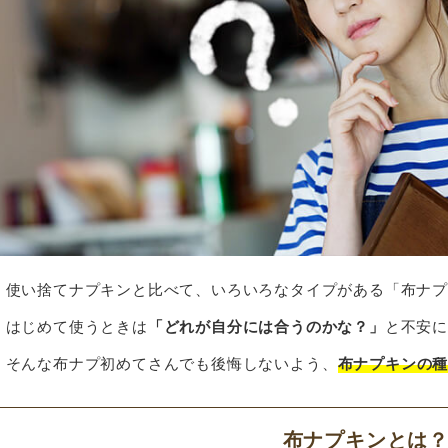
使い捨てナプキンと比べて、いろいろなタイプがある「布ナ
はじめて使うときは
「どれが自分には合うのかな？」
と不安
そんな布ナプ初めてさんでも後悔しないよう、
布ナプキンの種
布ナプキンとは