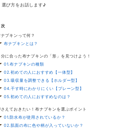
選び方をお話します♪
目次
布ナプキンって何？
布ナプキンとは？
自分に合った布ナプキンの「形」を見つけよう！
01.布ナプキンの種類
02.初めての人におすすめ【一体型】
03.吸収量を調整できる【ホルダー型】
04.干す時にわかりにくい【プレーン型】
05.初めての人におすすめなのは？
押さえておきたい！布ナプキンを選ぶポイント
01.防水布が使用されているか？
02.肌面の布に色や柄が入っていないか？