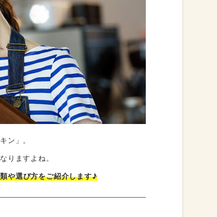
プキン」。
になりますよね。
類や選び方をご紹介します♪
？