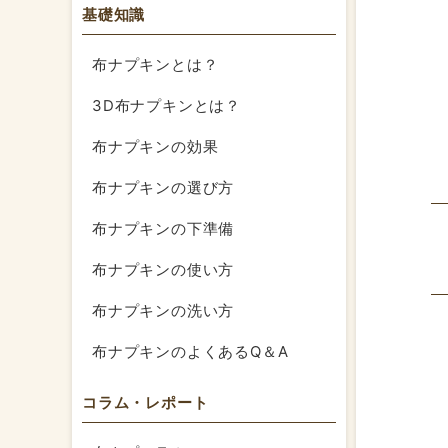
基礎知識
布ナプキンとは？
3D布ナプキンとは？
布ナプキンの効果
布ナプキンの選び方
布ナプキンの下準備
布ナプキンの使い方
布ナプキンの洗い方
布ナプキンのよくあるQ＆A
コラム・レポート