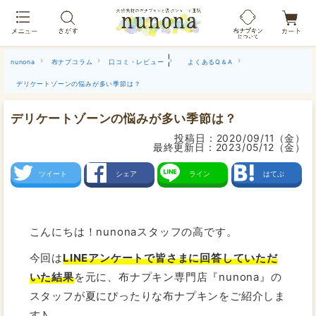
布ナプキン吸水ショーツ[単品]
|
nunona
布ナプコラム
口コミ・レビュー
よくあるQ＆A
デリケートゾーンの悩みが多い季節は？
デリケートゾーンの悩みが多い季節は？
投稿日：
2020/09/11（金）
最終更新日：
2023/05/12（金）
ツイート
シェア
ライン
はてぶ
こんにちは！nunonaスタッフの高です。
今回は
LINEアンケートで皆さまに回答していただ
いた結果
を元に、布ナプキン専門店『nunona』の
スタッフが夏にぴったりな布ナプキンをご紹介しま
す♪