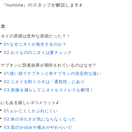
『nunona』のスタッフが解説します♪
目次
ニオイの原因は意外な原因だった？！
01.なぜニオイが発生するのか？
02.おりもののニオイは要チェック
布ナプキンに防臭効果が期待されているのはなぜ？
01.使い捨てナプキンと布ナプキンの決定的な違い
02.ニオイを防ぐカギは「通気性」にあり
03.刺激を減らしてニオイもストレスも解消！
他にもある嬉しい3つメリット♪
01.ムレにくくかぶれにくい
02.体の冷たさが気にならなくなった
03.肌のかゆみや痛みがやわらいだ