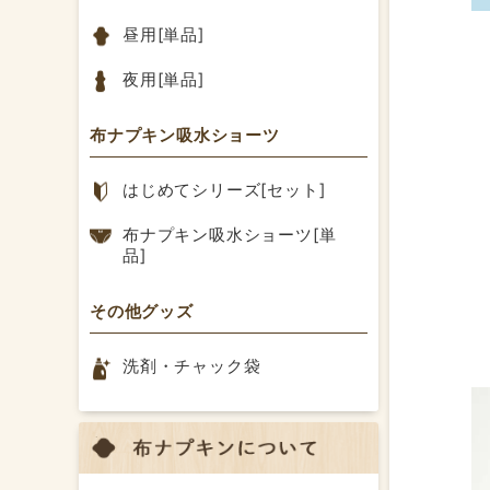
昼用[単品]
夜用[単品]
布ナプキン吸水ショーツ
はじめてシリーズ[セット]
布ナプキン吸水ショーツ[単
品]
その他グッズ
洗剤・チャック袋