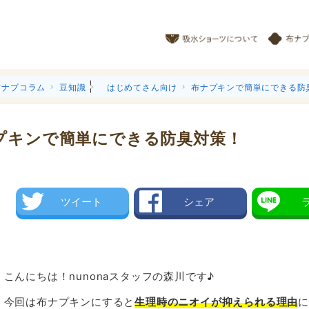
|
布ナプコラム
豆知識
はじめてさん向け
布ナプキンで簡単にできる防
プキンで簡単にできる防臭対策！
ツイート
シェア
こんにちは！nunonaスタッフの森川です♪
今回は布ナプキンにすると
生理時のニオイが抑えられる理由