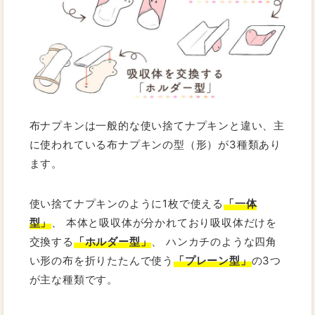
布ナプキンは一般的な使い捨てナプキンと違い、主
に使われている布ナプキンの型（形）が3種類あり
ます。
使い捨てナプキンのように1枚で使える
「一体
型」
、 本体と吸収体が分かれており吸収体だけを
交換する
「ホルダー型」
、 ハンカチのような四角
い形の布を折りたたんで使う
「プレーン型」
の3つ
が主な種類です。