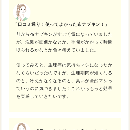
「口コミ通り！使ってよかった布ナプキン！」
前から布ナプキンがすごく気になっていました
が、洗濯が面倒かなとか、手間がかかって時間
取られるかなとか色々考えていました。
使ってみると、生理痛は気持ちマシになったか
なぐらいだったのですが、生理期間が短くなる
のと、冷えがなくなるのと、臭いが全然マシっ
ていうのに気づきました！これからもっと効果
を実感していきたいです。