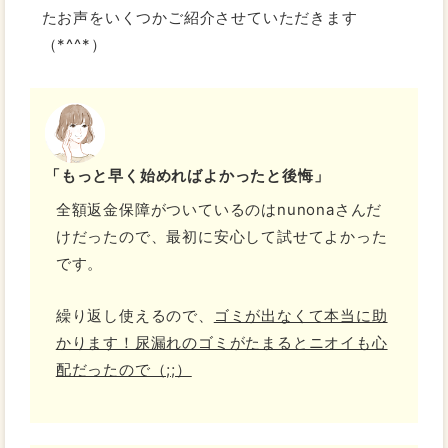
たお声をいくつかご紹介させていただきます
（*^^*）
「もっと早く始めればよかったと後悔」
全額返金保障がついているのはnunonaさんだ
けだったので、最初に安心して試せてよかった
です。
繰り返し使えるので、
ゴミが出なくて本当に助
かります！尿漏れのゴミがたまるとニオイも心
配だったので（;;）