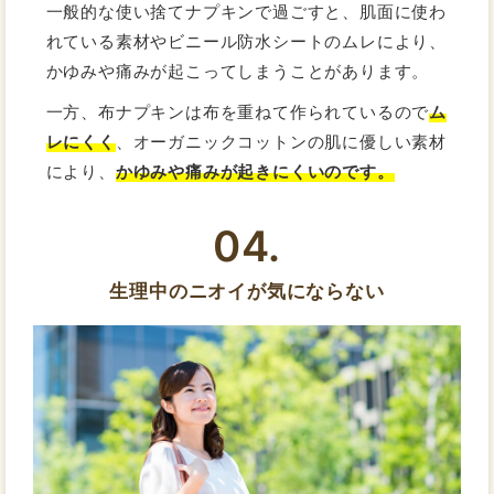
一般的な使い捨てナプキンで過ごすと、肌面に使わ
れている素材やビニール防水シートのムレにより、
かゆみや痛みが起こってしまうことがあります。
一方、布ナプキンは布を重ねて作られているので
ム
レにくく
、オーガニックコットンの肌に優しい素材
により、
かゆみや痛みが起きにくいのです。
04.
生理中のニオイが気にならない