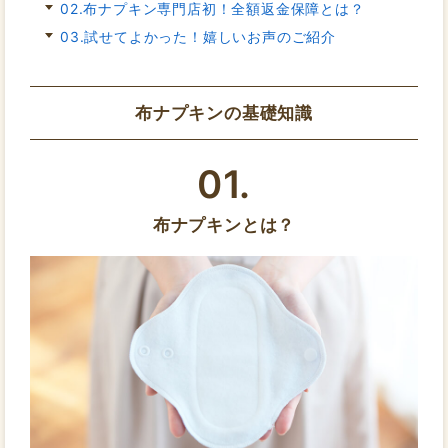
02.布ナプキン専門店初！全額返金保障とは？
03.試せてよかった！嬉しいお声のご紹介
布ナプキンの基礎知識
01.
布ナプキンとは？