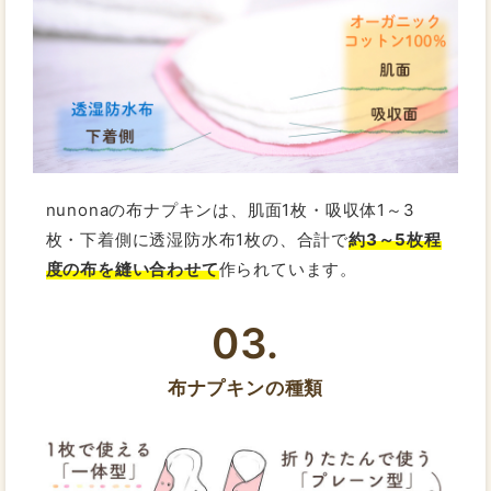
nunonaの布ナプキンは、肌面1枚・吸収体1～3
枚・下着側に透湿防水布1枚の、合計で
約3～5枚程
度の布を縫い合わせて
作られています。
03.
布ナプキンの種類