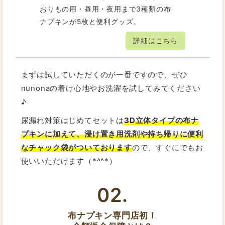
おりもの用・昼用・夜用まで3種類の布
ナプキンが5枚と便利グッズ。
詳細はこちら
まずは試していただくのが一番ですので、ぜひ
nunonaの着け心地やお洗濯を試してみてください
♪
尿漏れ対策はじめてセットは
3D立体タイプの布ナ
プキンに加えて、浸け置き用洗剤や持ち帰りに便利
なチャック袋がついております
ので、すぐにでもお
使いいただけます（*^^*）
02.
布ナプキン専門店初！