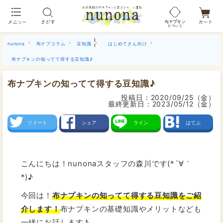
布ナプキン吸水ショーツ[単品]
|
nunona
布ナプコラム
豆知識
はじめてさん向け
布ナプキンの知ってて得する豆知識♪
布ナプキンの知ってて得する豆知識♪
投稿日：
2020/09/25（金）
最終更新日：
2023/05/12（金）
ツイート
シェア
ライン
はてぶ
こんにちは！nunonaスタッフの森川です(*´∀｀
*)♪
今回は！
布ナプキンの知ってて得する豆知識をご紹
介します！
布ナプキンの基礎知識やメリットなども
一緒にお話します♪