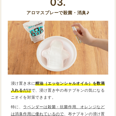
03.
アロマスプレーで殺菌・消臭♪
浸け置き水に
精油（エッセンシャルオイル）を数滴
入れるだけ
で、浸け置き中の布ナプキンの気になる
ニオイを対策できます。
特に、
ラベンダーは殺菌・抗菌作用、オレンジなど
は消臭作用に優れているので
、布ナプキンの浸け置