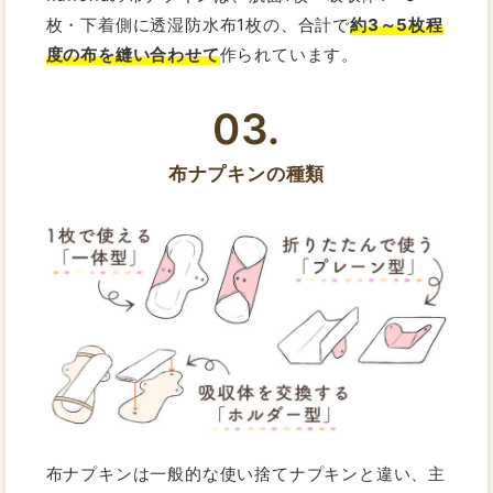
枚・下着側に透湿防水布1枚の、合計で
約3～5枚程
度の布を縫い合わせて
作られています。
03.
布ナプキンの種類
布ナプキンは一般的な使い捨てナプキンと違い、主