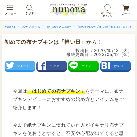
布ナプキン吸水ショーツ[単品]
nunona
布ナプコラム
はじめてさん向け
初めての布ナプキンは「軽い日」から！
初めての布ナプキンは「軽い日」から！
投稿日：
2020/10/13（火）
最終更新日：
2023/05/12（金）
ツイート
シェア
ライン
はてぶ
今回は
「はじめての布ナプキン」
をテーマに、布ナ
プキンデビューにおすすめの始め方とアイテムをご
紹介します！
今まで紙ナプキンに慣れていた人がイキナリ布ナプ
キンを使おうとすると、不安や心配が出てくると思