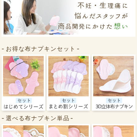
お得な布ナプキンセット
選べる布ナプキン単品