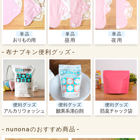
布ナプキン便利グッズ
nunonaのおすすめ商品