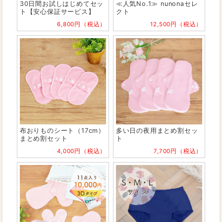
30日間お試しはじめてセッ
≪人気No.1≫ nunonaセレ
ト【安心保証サービス】
クト
6,800円（税込）
12,500円（税込）
布おりものシート（17cm）
多い日の夜用まとめ割セッ
まとめ割セット
ト
4,000円（税込）
7,700円（税込）