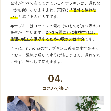
全体がすべて布でできている布ナプキンは、漏れな
いか心配になりますよね。実際は
「意外と漏れな
い」
と感じる人が大半です。
布ナプキンはコットンの素材そのものが持つ吸水力
を生かしています。
2〜3時間ごとに交換すれば、
生理の経血を吸収するための吸水力は十分
です。
さらに、nunonaの布ナプキンは透湿防水布を使っ
ており、湿気は通して水分は逃しません。漏れを気
にせず、安心して使えますよ。
04.
コスパが良い