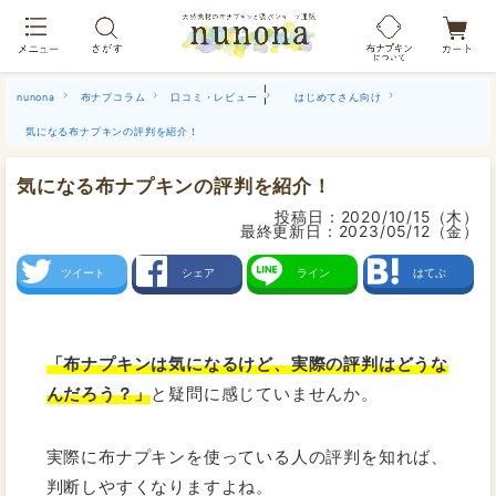
布ナプキン吸水ショーツ[単品]
|
nunona
布ナプコラム
口コミ・レビュー
はじめてさん向け
気になる布ナプキンの評判を紹介！
気になる布ナプキンの評判を紹介！
投稿日：
2020/10/15（木）
最終更新日：
2023/05/12（金）
ツイート
シェア
ライン
はてぶ
「布ナプキンは気になるけど、実際の評判はどうな
んだろう？」
と疑問に感じていませんか。
実際に布ナプキンを使っている人の評判を知れば、
判断しやすくなりますよね。