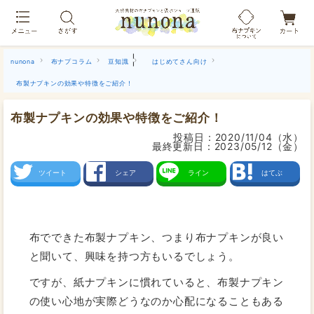
布ナプキン吸水ショーツ[単品]
|
nunona
布ナプコラム
豆知識
はじめてさん向け
布製ナプキンの効果や特徴をご紹介！
布製ナプキンの効果や特徴をご紹介！
投稿日：
2020/11/04（水）
最終更新日：
2023/05/12（金）
ツイート
シェア
ライン
はてぶ
布でできた布製ナプキン、つまり布ナプキンが良い
と聞いて、興味を持つ方もいるでしょう。
ですが、紙ナプキンに慣れていると、布製ナプキン
の使い心地が実際どうなのか心配になることもある