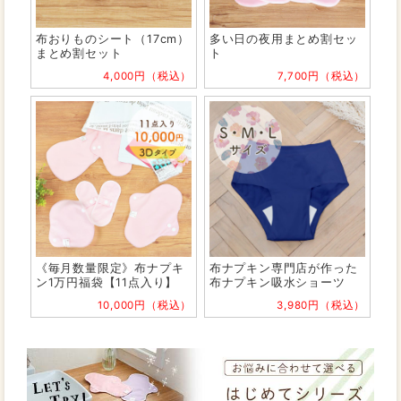
布おりものシート（17cm）
多い日の夜用まとめ割セッ
まとめ割セット
ト
4,000円（税込）
7,700円（税込）
《毎月数量限定》布ナプキ
布ナプキン専門店が作った
ン1万円福袋【11点入り】
布ナプキン吸水ショーツ
10,000円（税込）
3,980円（税込）