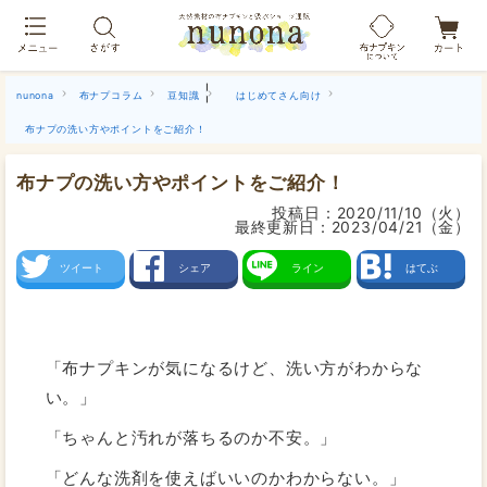
布ナプキン吸水ショーツ[単品]
|
nunona
布ナプコラム
豆知識
はじめてさん向け
布ナプの洗い方やポイントをご紹介！
布ナプの洗い方やポイントをご紹介！
投稿日：
2020/11/10（火）
最終更新日：
2023/04/21（金）
ツイート
シェア
ライン
はてぶ
「布ナプキンが気になるけど、洗い方がわからな
い。」
「ちゃんと汚れが落ちるのか不安。」
「どんな洗剤を使えばいいのかわからない。」