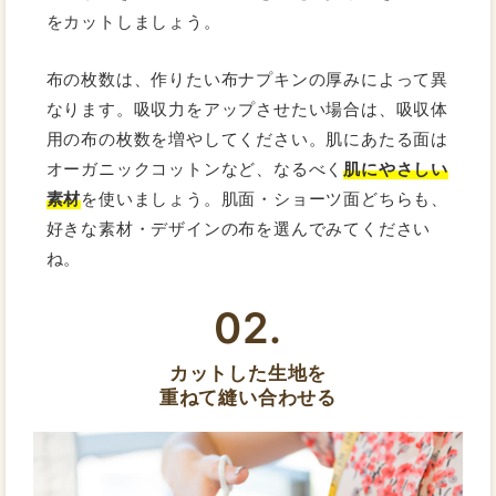
をカットしましょう。
布の枚数は、作りたい布ナプキンの厚みによって異
なります。吸収力をアップさせたい場合は、吸収体
用の布の枚数を増やしてください。肌にあたる面は
オーガニックコットンなど、なるべく
肌にやさしい
素材
を使いましょう。肌面・ショーツ面どちらも、
好きな素材・デザインの布を選んでみてください
ね。
02.
カットした生地を
重ねて縫い合わせる