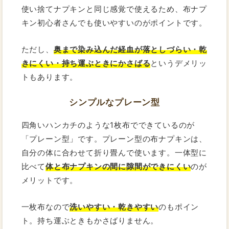
使い捨てナプキンと同じ感覚で使えるため、布ナプ
キン初心者さんでも使いやすいのがポイントです。
ただし、
奥まで染み込んだ経血が落としづらい・乾
きにくい・持ち運ぶときにかさばる
というデメリッ
トもあります。
シンプルなプレーン型
四角いハンカチのような1枚布でできているのが
「プレーン型」です。プレーン型の布ナプキンは、
自分の体に合わせて折り畳んで使います。一体型に
比べて
体と布ナプキンの間に隙間ができにくい
のが
メリットです。
一枚布なので
洗いやすい・乾きやすい
のもポイン
ト。持ち運ぶときもかさばりません。