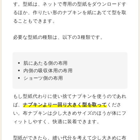
す。型紙は、ネットで専用の型紙をダウンロードす
るほか、作りたい形のナプキンを紙にあてて型を取
ることもできます。
必要な型紙の種類は、以下の3種類です。
肌にあたる側の布用
内側の吸収体用の布用
ショーツ側の布用
もし型紙代わりに使い捨てナプキンを使うのであれ
ば、
ナプキンより一回り大きく型を取って
くださ
い。布ナプキンは少し大きめサイズのほうが体にフ
ィットしやすく、快適に装着できます。
型紙ができたら、縫い代分を考えて少し大きめに布