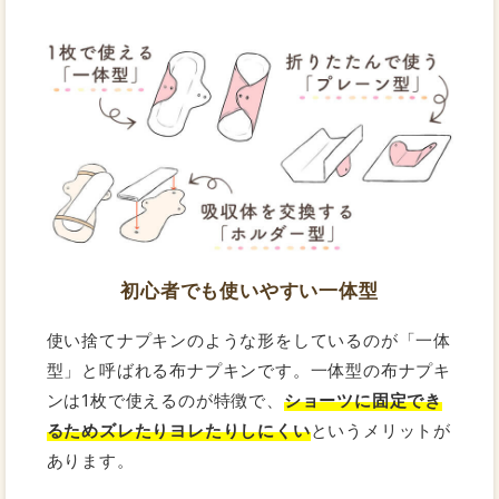
初心者でも使いやすい一体型
使い捨てナプキンのような形をしているのが「一体
型」と呼ばれる布ナプキンです。一体型の布ナプキ
ンは1枚で使えるのが特徴で、
ショーツに固定でき
るためズレたりヨレたりしにくい
というメリットが
あります。