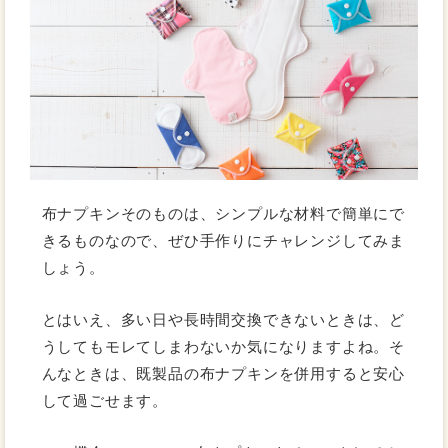
布ナプキンそのものは、シンプルな材料で簡単にで
きるものなので、ぜひ手作りにチャレンジしてみま
しょう。
とはいえ、多い日や長時間交換できないときは、ど
うしてもモレてしまわないか気になりますよね。そ
んなときは、既製品の布ナプキンを併用すると安心
して過ごせます。