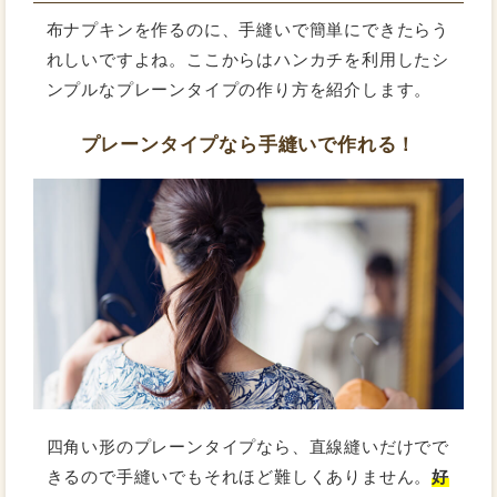
布ナプキンを作るのに、手縫いで簡単にできたらう
れしいですよね。ここからはハンカチを利用したシ
ンプルなプレーンタイプの作り方を紹介します。
プレーンタイプなら手縫いで作れる！
四角い形のプレーンタイプなら、直線縫いだけでで
きるので手縫いでもそれほど難しくありません。
好