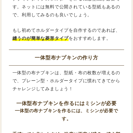
す。ネットには無料で公開されている型紙もあるの
で、利用してみるのも良いでしょう。
もし初めてホルダータイプを自作するのであれば、
縫うのが簡単な菱形タイプ
をおすすめします。
一体型布ナプキンの作り方
一体型の布ナプキンは、型紙・布の枚数が増えるの
で、プレーン型・ホルダータイプに慣れてきてから
チャレンジしてみましょう！
一体型布ナプキンを作るにはミシンが必要
一体型の布ナプキンを作るには、ミシンが必要で
す。