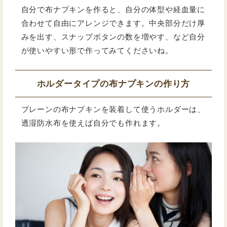
自分で布ナプキンを作ると、自分の体型や経血量に
合わせて自由にアレンジできます。中央部分だけ厚
みを出す、スナップボタンの数を増やす、など自分
が使いやすい形で作ってみてくださいね。
ホルダータイプの布ナプキンの作り方
プレーンの布ナプキンを装着して使うホルダーは、
透湿防水布を使えば自分でも作れます。