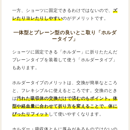
一方、ショーツに固定できるわけではないので、
ズ
レたりヨレたりしやすい
のがデメリットです。
一体型とプレーン型の良いとこ取り「ホルダ
ータイプ」
ショーツに固定できる「ホルダー」に折りたたんだ
プレーンタイプを装着して使う「ホルダータイプ」
もあります。
ホルダータイプのメリットは、交換が簡単なところ
と、フレキシブルに使えるところです。交換のとき
は
汚れた吸収体の交換だけで済むのもポイント。体
型や経血量に合わせて折り方を変えることで、体に
ぴったりフィット
して使いやすくなります。
ホルダー・吸収体ともに厚みがあるものではないの