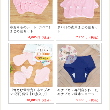
布おりものシート（17cm）
多い日の夜用まとめ割セッ
まとめ割セット
ト
4,000円（税込）
7,700円（税込）
《毎月数量限定》布ナプキ
布ナプキン専門店が作った
ン1万円福袋【11点入り】
布ナプキン吸水ショーツ
10,000円（税込）
3,980円（税込）