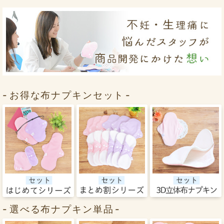
お得な布ナプキンセット
選べる布ナプキン単品