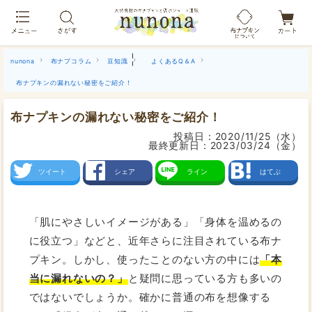
布ナプキン吸水ショーツ[単品]
|
nunona
布ナプコラム
豆知識
よくあるQ＆A
布ナプキンの漏れない秘密をご紹介！
布ナプキンの漏れない秘密をご紹介！
投稿日：
2020/11/25（水）
最終更新日：
2023/03/24（金）
ツイート
シェア
ライン
はてぶ
「肌にやさしいイメージがある」「身体を温めるの
に役立つ」などと、近年さらに注目されている布ナ
プキン。しかし、使ったことのない方の中には
「本
当に漏れないの？」
と疑問に思っている方も多いの
ではないでしょうか。確かに普通の布を想像する