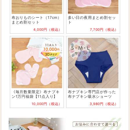
布おりものシート（17cm）
多い日の夜用まとめ割セッ
まとめ割セット
ト
4,000円（税込）
7,700円（税込）
《毎月数量限定》布ナプキ
布ナプキン専門店が作った
ン1万円福袋【11点入り】
布ナプキン吸水ショーツ
10,000円（税込）
3,980円（税込）