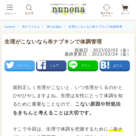
布ナプキン吸水ショーツ[単品]
nunona
布ナプコラム
体のお悩み
生理がこないなら布ナプキンで体調管理
生理がこないなら布ナプキンで体調管理
投稿日：
2021/02/05（金）
最終更新日：
2023/03/24（金）
ツイート
シェア
ライン
はてぶ
規則正しく生理がこないと、いつ生理がくるのかと
ひやひやしますよね。生理は女性にとって体調を知
こない原因や対処法
るために重要なことなので、
をきちんと考えることは大切です。
そこで今回は、生理で体調を把握するために
「布ナ