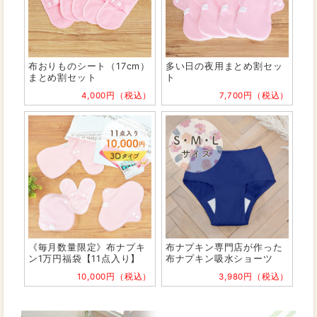
布おりものシート（17cm）
多い日の夜用まとめ割セッ
まとめ割セット
ト
4,000円（税込）
7,700円（税込）
《毎月数量限定》布ナプキ
布ナプキン専門店が作った
ン1万円福袋【11点入り】
布ナプキン吸水ショーツ
10,000円（税込）
3,980円（税込）