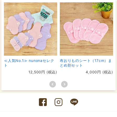
≪人気No.1≫ nunonaセレク
布おりものシート（17cm）ま
ト
とめ割セット
12,500円 (税込)
4,000円 (税込)