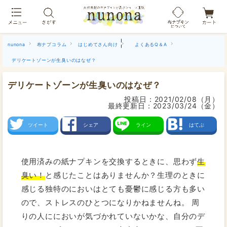
布ナプキン吸水ショーツ[単品]
|
nunona
布ナプコラム
はじめてさん向け
よくあるQ＆A
デリケートゾーンが生臭いのはなぜ？
デリケートゾーンが生臭いのはなぜ？
投稿日：
2021/02/08（月）
最終更新日：
2023/03/24（金）
ツイート
シェア
ライン
はてぶ
使用済みの紙ナプキンを交換するときに、思わず
生
臭い！
と感じたことはありませんか？生理のときに
感じる独特のにおいはとても憂鬱に感じる方も多い
ので、ストレスのひとつになりかねませんね。 周
りの人ににおいが気づかれていないかな、自分のデ