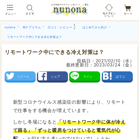
布ナプキン吸水ショーツ[単品]
|
nunona
布ナプコラム
口コミ・レビュー
はじめてさん向け
リモートワーク中にできる冷え対策は？
リモートワーク中にできる冷え対策は？
投稿日：
2021/02/10（水）
最終更新日：
2023/03/24（金）
ツイート
シェア
ライン
はてぶ
新型コロナウイルス感染症の影響により、リモート
で仕事をする機会が増えています。
しかし冬場になると
「リモートワーク中に体が冷え
て困る」「ずっと暖房をつけていると電気代が心
配…」
と悩む方も多いのではないでしょうか。