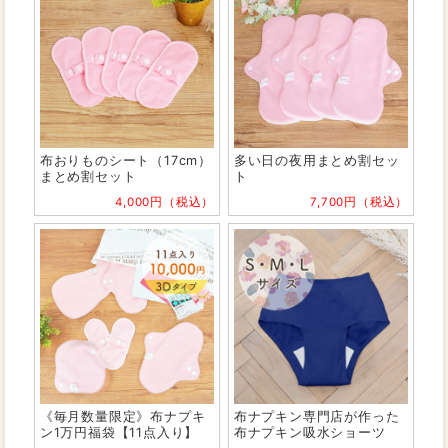
布おりものシート（17cm）
多い日の夜用まとめ割セッ
まとめ割セット
ト
4,000円（税込）
7,700円（税込）
《毎月数量限定》布ナプキ
布ナプキン専門店が作った
ン1万円福袋【11点入り】
布ナプキン吸水ショーツ