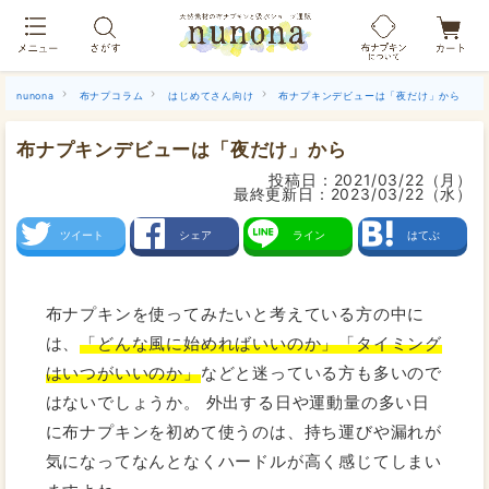
布ナプキン吸水ショーツ[単品]
nunona
布ナプコラム
はじめてさん向け
布ナプキンデビューは「夜だけ」から
布ナプキンデビューは「夜だけ」から
投稿日：
2021/03/22（月）
最終更新日：
2023/03/22（水）
ツイート
シェア
ライン
はてぶ
布ナプキンを使ってみたいと考えている方の中に
は、
「どんな風に始めればいいのか」「タイミング
はいつがいいのか」
などと迷っている方も多いので
はないでしょうか。 外出する日や運動量の多い日
に布ナプキンを初めて使うのは、持ち運びや漏れが
気になってなんとなくハードルが高く感じてしまい