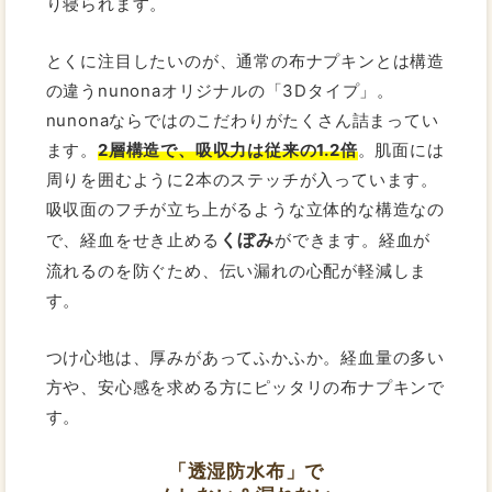
り寝られます。
とくに注目したいのが、通常の布ナプキンとは構造
の違うnunonaオリジナルの「3Dタイプ」。
nunonaならではのこだわりがたくさん詰まってい
ます。
2層構造で、吸収力は従来の1.2倍
。肌面には
周りを囲むように2本のステッチが入っています。
吸収面のフチが立ち上がるような立体的な構造なの
くぼみ
で、経血をせき止める
ができます。経血が
流れるのを防ぐため、伝い漏れの心配が軽減しま
す。
つけ心地は、厚みがあってふかふか。経血量の多い
方や、安心感を求める方にピッタリの布ナプキンで
す。
「透湿防水布」で