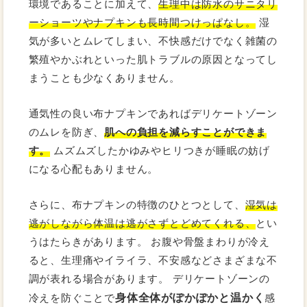
環境であることに加えて、
生理中は防水のサニタリ
ーショーツやナプキンも長時間つけっぱなし。
湿
気が多いとムレてしまい、不快感だけでなく雑菌の
繁殖やかぶれといった肌トラブルの原因となってし
まうことも少なくありません。
通気性の良い布ナプキンであればデリケートゾーン
のムレを防ぎ、
肌への負担を減らすことができま
す。
ムズムズしたかゆみやヒリつきが睡眠の妨げ
になる心配もありません。
さらに、布ナプキンの特徴のひとつとして、
湿気は
逃がしながら体温は逃がさずとどめてくれる、
とい
うはたらきがあります。 お腹や骨盤まわりが冷え
ると、生理痛やイライラ、不安感などさまざまな不
調が表れる場合があります。 デリケートゾーンの
身体全体がぽかぽかと温かく
冷えを防ぐことで
感