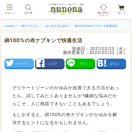
布ナプキン吸水ショーツ[単品]
nunona
布ナプコラム
はじめてさん向け
綿100%の布ナプキンで快適生活
綿100%の布ナプキンで快適生活
投稿日：
2021/03/23（火）
最終更新日：
2023/03/22（水）
ツイート
シェア
ライン
はてぶ
デリケートゾーンのかゆみが改善できる方法があっ
たら、試してみたくありませんか?繊細な悩みだか
らこそ、人に相談できないこともあるでしょう。
もしかすると、綿100%の布ナプキンがかゆみを解
決するヒントになるかもしれません。