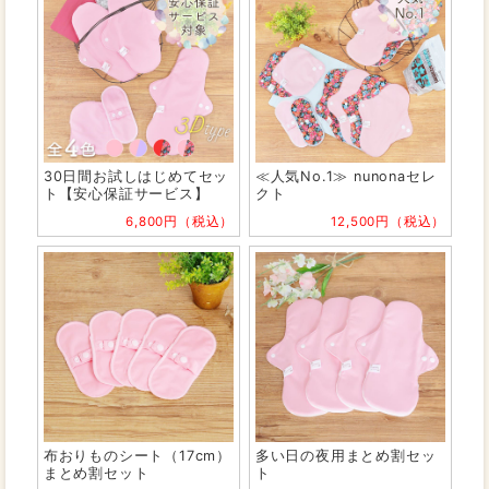
30日間お試しはじめてセッ
≪人気No.1≫ nunonaセレ
ト【安心保証サービス】
クト
6,800円（税込）
12,500円（税込）
布おりものシート（17cm）
多い日の夜用まとめ割セッ
まとめ割セット
ト