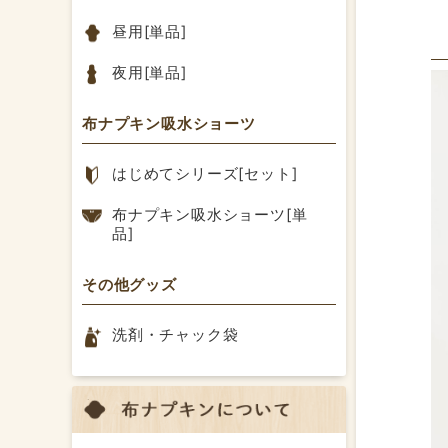
昼用[単品]
夜用[単品]
布ナプキン吸水ショーツ
はじめてシリーズ[セット]
布ナプキン吸水ショーツ[単
品]
その他グッズ
洗剤・チャック袋