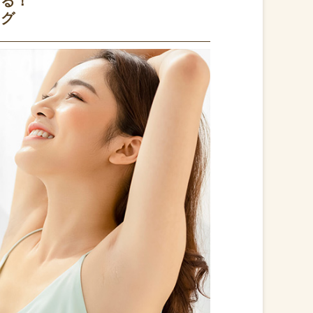
きる！
ング