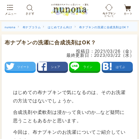
布ナプキン吸水ショーツ[単品]
nunona
布ナプコラム
はじめてさん向け
布ナプキンの洗濯に合成洗剤はOK？
布ナプキンの洗濯に合成洗剤はOK？
投稿日：
2021/03/26（金）
最終更新日：
2023/03/22（水）
ツイート
シェア
ライン
はてぶ
はじめての布ナプキンで気になるのは、そのお洗濯
の方法ではないでしょうか。
合成洗剤や柔軟剤は浸かって良いのか…など疑問に
思うこともあるかと思います。
今回は、布ナプキンのお洗濯についてご紹介してい