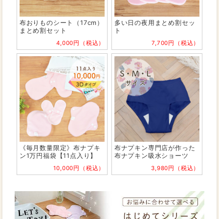
布おりものシート（17cm）
多い日の夜用まとめ割セッ
まとめ割セット
ト
4,000円（税込）
7,700円（税込）
《毎月数量限定》布ナプキ
布ナプキン専門店が作った
ン1万円福袋【11点入り】
布ナプキン吸水ショーツ
10,000円（税込）
3,980円（税込）