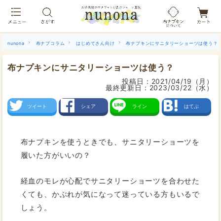
布ナプキン吸水ショーツ[単品]
nunona
布ナプコラム
はじめてさん向け
布ナプキンにサニタリーショーツは使う？
布ナプキンにサニタリーショーツは使う？
投稿日：
2021/04/19（月）
最終更新日：
2023/03/22（水）
ツイート
シェア
ライン
はてぶ
布ナプキンを使うときでも、サニタリーショーツを
履いた方がいいの？
経血のモレが心配でサニタリーショーツを合わせた
くても、かぶれが気になって迷っている方もいるで
しょう。