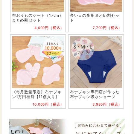
布おりものシート（17cm）
多い日の夜用まとめ割セッ
まとめ割セット
ト
4,000円（税込）
7,700円（税込）
《毎月数量限定》布ナプキ
布ナプキン専門店が作った
ン1万円福袋【11点入り】
布ナプキン吸水ショーツ
10,000円（税込）
3,980円（税込）