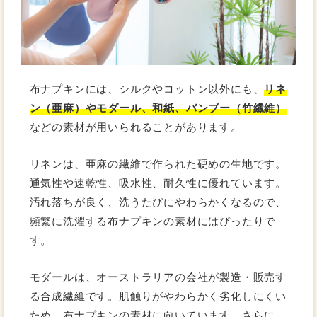
布ナプキンには、シルクやコットン以外にも、
リネ
ン（亜麻）やモダール、和紙、バンブー（竹繊維）
などの素材が用いられることがあります。
リネンは、亜麻の繊維で作られた硬めの生地です。
通気性や速乾性、吸水性、耐久性に優れています。
汚れ落ちが良く、洗うたびにやわらかくなるので、
頻繁に洗濯する布ナプキンの素材にはぴったりで
す。
モダールは、オーストラリアの会社が製造・販売す
る合成繊維です。肌触りがやわらかく劣化しにくい
ため、布ナプキンの素材に向いています。さらに、