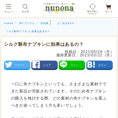
布ナプキン吸水ショーツ[単品]
|
nunona
布ナプコラム
豆知識
よくあるQ＆A
シルク製布ナプキンに効果はあるの？
シルク製布ナプキンに効果はあるの？
投稿日：
2021/05/24（月）
最終更新日：
2023/03/22（水）
ツイート
シェア
ライン
はてぶ
一口に布ナプキンといっても、さまざまな素材でで
きた製品が市販されています。そのため布ナプキン
の購入を検討する際、どの素材の布ナプキンを選ぶ
べきか迷ってしまう方も多いでしょう。