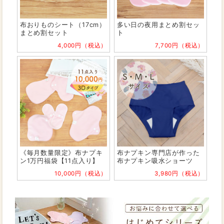
布おりものシート（17cm）
多い日の夜用まとめ割セッ
まとめ割セット
ト
4,000円（税込）
7,700円（税込）
《毎月数量限定》布ナプキ
布ナプキン専門店が作った
ン1万円福袋【11点入り】
布ナプキン吸水ショーツ
10,000円（税込）
3,980円（税込）