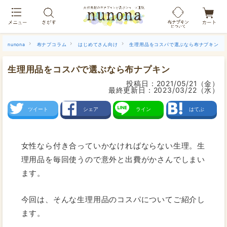
布ナプキン吸水ショーツ[単品]
nunona
布ナプコラム
はじめてさん向け
生理用品をコスパで選ぶなら布ナプキン
生理用品をコスパで選ぶなら布ナプキン
投稿日：
2021/05/21（金）
最終更新日：
2023/03/22（水）
ツイート
シェア
ライン
はてぶ
女性なら付き合っていかなければならない生理。生
理用品を毎回使うので意外と出費がかさんでしまい
ます。
今回は、そんな生理用品のコスパについてご紹介し
ます。