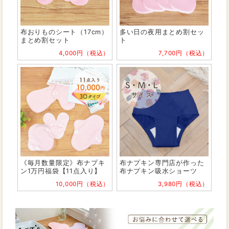
布おりものシート（17cm）
多い日の夜用まとめ割セッ
まとめ割セット
ト
4,000円（税込）
7,700円（税込）
《毎月数量限定》布ナプキ
布ナプキン専門店が作った
ン1万円福袋【11点入り】
布ナプキン吸水ショーツ
10,000円（税込）
3,980円（税込）