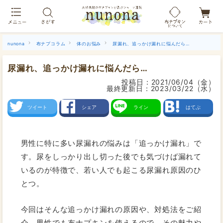
布ナプキン吸水ショーツ[単品]
nunona
布ナプコラム
体のお悩み
尿漏れ、追っかけ漏れに悩んだら…
尿漏れ、追っかけ漏れに悩んだら…
投稿日：
2021/06/04（金）
最終更新日：
2023/03/22（水）
ツイート
シェア
ライン
はてぶ
男性に特に多い尿漏れの悩みは「追っかけ漏れ」で
す。尿をしっかり出し切った後でも気づけば漏れて
いるのが特徴で、若い人でも起こる尿漏れ原因のひ
とつ。
今回はそんな追っかけ漏れの原因や、対処法をご紹
介。男性でも布ナプキンを使えるので、その魅力や