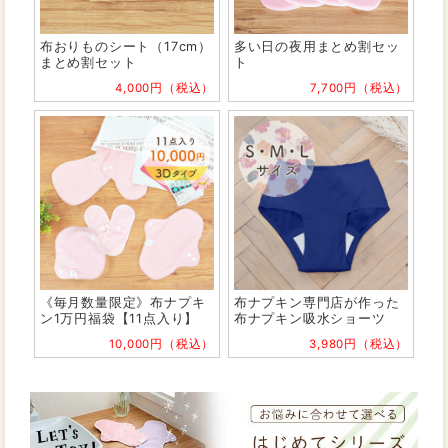
布おりものシート（17cm）
多い日の夜用まとめ割セッ
まとめ割セット
ト
4,000円（税込）
7,700円（税込）
《毎月数量限定》布ナプキ
布ナプキン専門店が作った
ン1万円福袋【11点入り】
布ナプキン吸水ショーツ
10,000円（税込）
3,980円（税込）