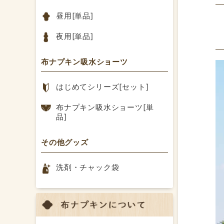
昼用[単品]
夜用[単品]
布ナプキン吸水ショーツ
はじめてシリーズ[セット]
布ナプキン吸水ショーツ[単
品]
その他グッズ
洗剤・チャック袋