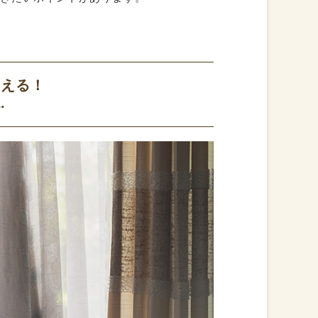
増える！
…