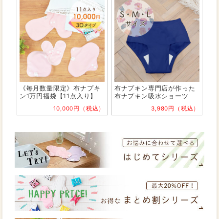
《毎月数量限定》布ナプキ
布ナプキン専門店が作った
ン1万円福袋【11点入り】
布ナプキン吸水ショーツ
10,000円（税込）
3,980円（税込）