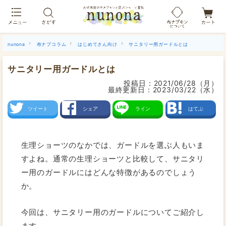
布ナプキン吸水ショーツ[単品]
nunona
布ナプコラム
はじめてさん向け
サニタリー用ガードルとは
サニタリー用ガードルとは
投稿日：
2021/06/28（月）
最終更新日：
2023/03/22（水）
ツイート
シェア
ライン
はてぶ
生理ショーツのなかでは、ガードルを選ぶ人もいま
すよね。通常の生理ショーツと比較して、サニタリ
ー用のガードルにはどんな特徴があるのでしょう
か。
今回は、サニタリー用のガードルについてご紹介し
ます。