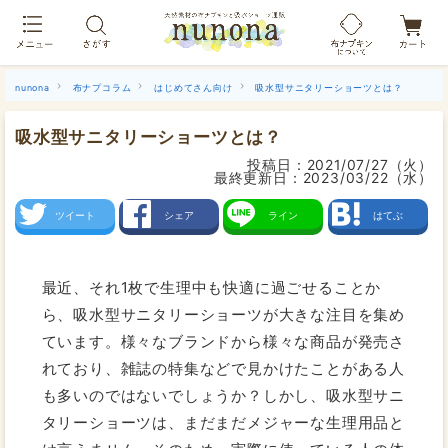
布ナプキン吸水ショーツ[単品]
nunona
布ナプコラム
はじめてさん向け
吸水型サニタリーショーツとは？
吸水型サニタリーショーツとは？
投稿日：
2021/07/27（火）
最終更新日：
2023/03/22（水）
ツイート
シェア
ライン
はてぶ
最近、それ1枚で生理中も快適に過ごせることか
ら、吸水型サニタリーショーツが大きな注目を集め
ています。様々なブランドから様々な商品が発売さ
れており、雑誌の特集などで見かけたことがある人
も多いのではないでしょうか？しかし、吸水型サニ
タリーショーツは、まだまだメジャーな生理用品と