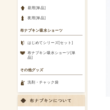
昼用[単品]
夜用[単品]
布ナプキン吸水ショーツ
はじめてシリーズ[セット]
布ナプキン吸水ショーツ[単
品]
その他グッズ
洗剤・チャック袋