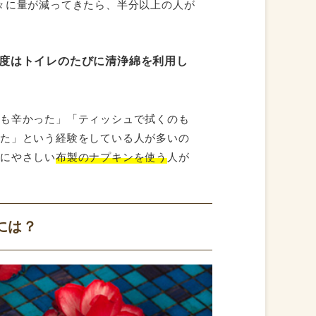
々に量が減ってきたら、半分以上の人が
程度はトイレのたびに清浄綿を利用し
のも辛かった」「ティッシュで拭くのも
った」という経験をしている人が多いの
肌にやさしい
布製のナプキンを使う
人が
には？