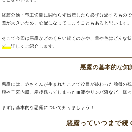
経膣分娩・帝王切開に関わらず出産したら必ず分泌するもの
差が大きいため、心配になってしまうこともあると思います
そこで今回は悪露がどのくらい続くのかや、量や色はどんな
て」
詳しくご紹介します。
悪露の基本的な知
悪露には、赤ちゃんが生まれたことで役目が終わった胎盤の
膜や子宮内膜、産後残ってしまった血液やリンパ液など、様
まずは基本的な悪露について知りましょう！
悪露っていつまで続