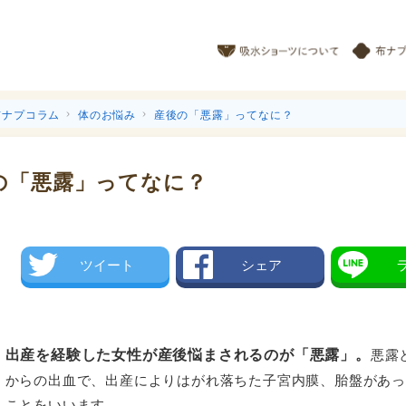
布ナプコラム
体のお悩み
産後の「悪露」ってなに？
の「悪露」ってなに？
ツイート
シェア
出産を経験した女性が産後悩まされるのが「悪露」。
悪露
からの出血で、出産によりはがれ落ちた子宮内膜、胎盤があ
ことをいいます。