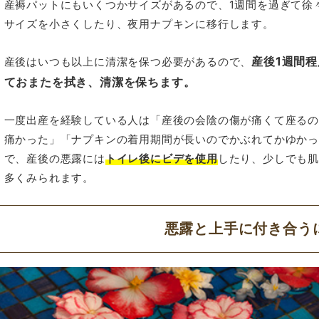
産褥パットにもいくつかサイズがあるので、1週間を過ぎて徐
サイズを小さくしたり、夜用ナプキンに移行します。
産後1週間
産後はいつも以上に清潔を保つ必要があるので、
ておまたを拭き、清潔を保ちます。
一度出産を経験している人は「産後の会陰の傷が痛くて座る
痛かった」「ナプキンの着用期間が長いのでかぶれてかゆか
で、産後の悪露には
トイレ後にビデを使用
したり、少しでも
多くみられます。
悪露と上手に付き合う