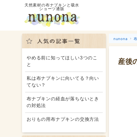
天然素材の布ナプキンと吸水
ショーツ通販
nunona
やめる前に知ってほしい3つのこ
産後
と
私は布ナプキンに向いてる？向い
てない？
布ナプキンの経血が落ちないとき
の対処法
おりもの用布ナプキンの交換方法