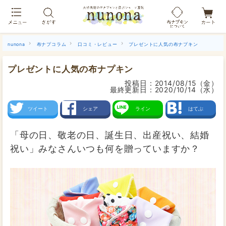
布ナプキン吸水ショーツ[単品]
nunona
布ナプコラム
口コミ・レビュー
プレゼントに人気の布ナプキン
プレゼントに人気の布ナプキン
投稿日：
2014/08/15（金）
最終更新日：
2020/10/14（水）
ツイート
シェア
ライン
はてぶ
「母の日、敬老の日、誕生日、出産祝い、結婚
祝い」みなさんいつも何を贈っていますか？