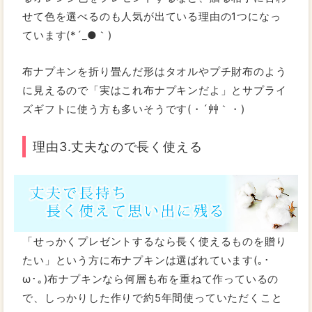
せて色を選べるのも人気が出ている理由の1つになっ
ています(*´_●｀)
布ナプキンを折り畳んだ形はタオルやプチ財布のよう
に見えるので「実はこれ布ナプキンだよ」とサプライ
ズギフトに使う方も多いそうです(・´艸｀・)
理由3.丈夫なので長く使える
「せっかくプレゼントするなら長く使えるものを贈り
たい」という方に布ナプキンは選ばれています(｡･
ω･｡)布ナプキンなら何層も布を重ねて作っているの
で、しっかりした作りで約5年間使っていただくこと