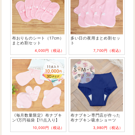
布おりものシート（17cm）
多い日の夜用まとめ割セッ
まとめ割セット
ト
4,000円（税込）
7,700円（税込）
《毎月数量限定》布ナプキ
布ナプキン専門店が作った
ン1万円福袋【11点入り】
布ナプキン吸水ショーツ
10,000円（税込）
3,980円（税込）