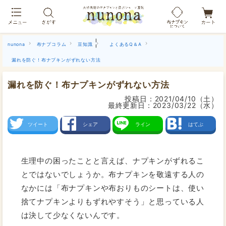
布ナプキン吸水ショーツ[単品]
|
nunona
布ナプコラム
豆知識
よくあるQ＆A
漏れを防ぐ！布ナプキンがずれない方法
漏れを防ぐ！布ナプキンがずれない方法
投稿日：
2021/04/10（土）
最終更新日：
2023/03/22（水）
ツイート
シェア
ライン
はてぶ
生理中の困ったことと言えば、ナプキンがずれるこ
とではないでしょうか。布ナプキンを敬遠する人の
なかには「布ナプキンや布おりものシートは、使い
捨てナプキンよりもずれやすそう」と思っている人
は決して少なくないんです。